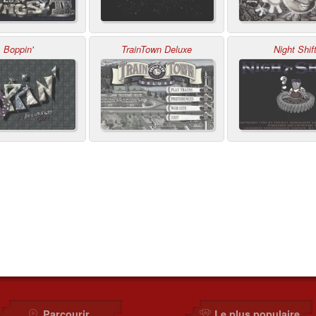
Boppin'
TrainTown Deluxe
Night Shif
Parcourir
Le plus populaire