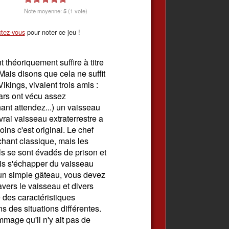
Note moyenne:
5
(1 vote)
tez-vous
pour noter ce jeu !
théoriquement suffire à titre
 Mais disons que cela ne suffit
kings, vivaient trois amis :
gars ont vécu assez
ant attendez...) un vaisseau
vrai vaisseau extraterrestre a
ins c'est original. Le chef
chant classique, mais les
ils se sont évadés de prison et
ais s'échapper du vaisseau
u'un simple gâteau, vous devez
avers le vaisseau et divers
des caractéristiques
ns des situations différentes.
mmage qu'il n'y ait pas de