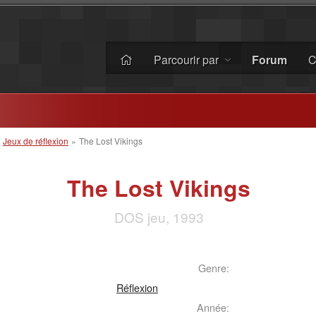
Parcourir par
Forum
C
»
Jeux de réflexion
»
The Lost Vikings
The Lost Vikings
DOS jeu, 1993
Genre:
Réflexion
Année: