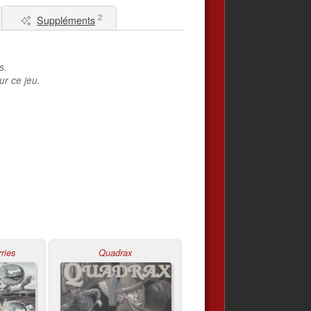
2
Suppléments
s.
ur ce jeu.
ries
Quadrax