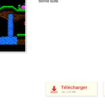
bonne suite.
Télécharger
.zip, 1,25
MB