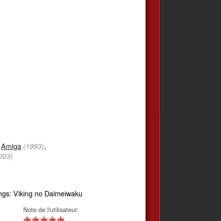
,
Amiga
,
(1993)
003)
ngs: Viking no Daimeiwaku
Note de l'utilisateur: