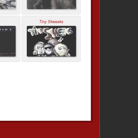
t
Tiny Skweeks