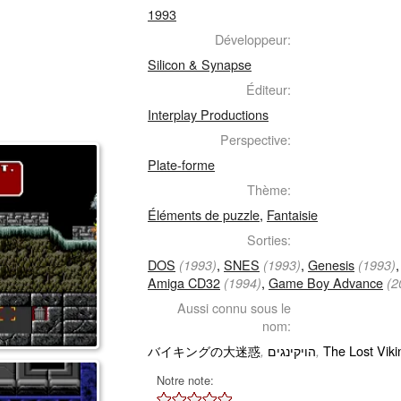
1993
Développeur:
Silicon & Synapse
Éditeur:
Interplay Productions
Perspective:
Plate-forme
Thème:
Éléments de puzzle
,
Fantaisie
Sorties:
DOS
,
SNES
,
Genesis
(1993)
(1993)
(1993)
Amiga CD32
,
Game Boy Advance
(1994)
(2
Aussi connu sous le
nom:
バイキングの大迷惑
הויקינגים
The Lost Viki
,
,
Notre note: