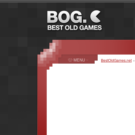
MENU
BestOldGames.net