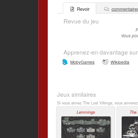
commentaire
Revoir
Revue du jeu
P
Vous pou
Apprenez-en davantage sur
MobyGames
Wikipedia
Jeux similaires
Si vous aimez The Lost Vikings, vous aimerez 
Lemmings
The 