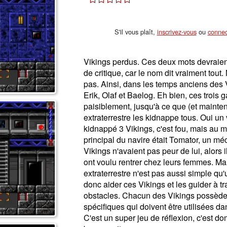
S'il vous plaît,
inscrivez-vous
ou
connec
Vikings perdus. Ces deux mots devraient 
de critique, car le nom dit vraiment tout.
pas. Ainsi, dans les temps anciens des Vi
Erik, Olaf et Baelog. Eh bien, ces trois 
paisiblement, jusqu'à ce que (et mainten
extraterrestre les kidnappe tous. Oui un 
kidnappé 3 Vikings, c'est fou, mais au mo
principal du navire était Tomator, un mé
Vikings n'avaient pas peur de lui, alors 
ont voulu rentrer chez leurs femmes. M
extraterrestre n'est pas aussi simple q
donc aider ces Vikings et les guider à tr
obstacles. Chacun des Vikings possède 
spécifiques qui doivent être utilisées da
C'est un super jeu de réflexion, c'est do