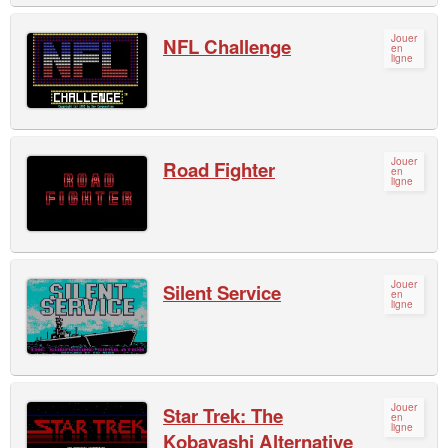
Jouer
NFL Challenge
en
ligne
Jouer
Road Fighter
en
ligne
Jouer
Silent Service
en
ligne
Jouer
Star Trek: The
en
ligne
Kobayashi Alternative