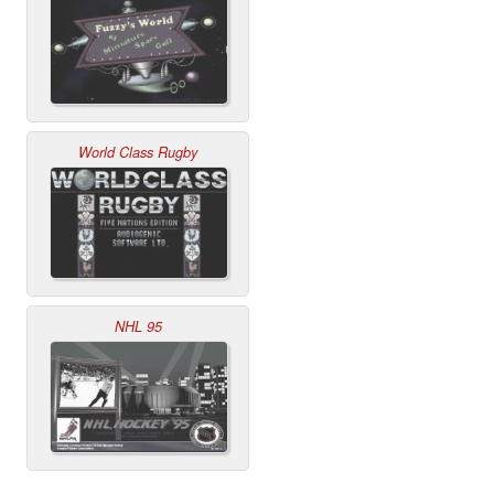
World Class Rugby
NHL 95