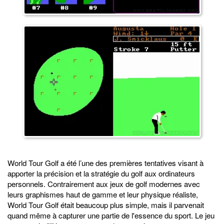
World Tour Golf a été l’une des premières tentatives visant à
apporter la précision et la stratégie du golf aux ordinateurs
personnels. Contrairement aux jeux de golf modernes avec
leurs graphismes haut de gamme et leur physique réaliste,
World Tour Golf était beaucoup plus simple, mais il parvenait
quand même à capturer une partie de l'essence du sport. Le jeu