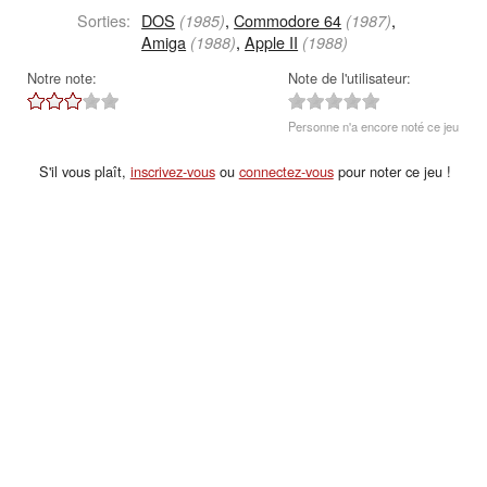
Sorties:
DOS
,
Commodore 64
,
(1985)
(1987)
Amiga
,
Apple II
(1988)
(1988)
Notre note:
Note de l'utilisateur:
Personne n'a encore noté ce jeu
S'il vous plaît,
inscrivez-vous
ou
connectez-vous
pour noter ce jeu !