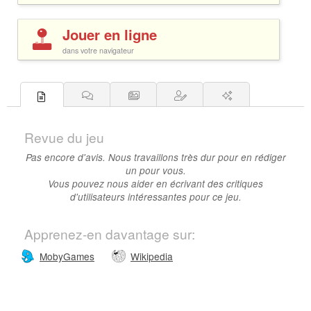
Jouer en ligne
dans votre navigateur
Revue du jeu
Pas encore d'avis. Nous travaillons très dur pour en rédiger
un pour vous.
Vous pouvez nous aider en écrivant des critiques
d'utilisateurs intéressantes pour ce jeu.
Apprenez-en davantage sur:
MobyGames
Wikipedia