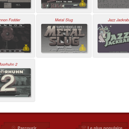
nnon Fodder
Metal Slug
Jazz Jackrab
oorhuhn 2
Parcourir
Le plus populaire