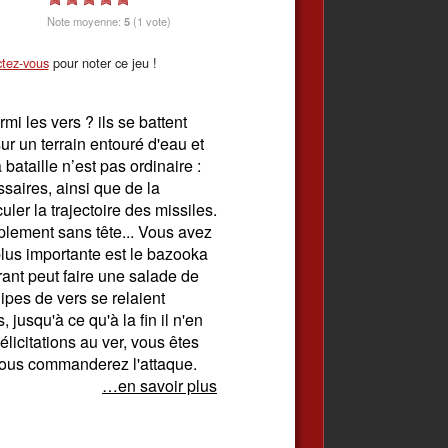
Note moyenne:
5
(1 vote)
tez-vous
pour noter ce jeu !
mi les vers ? ils se battent
sur un terrain entouré d'eau et
bataille n’est pas ordinaire :
ssaires, ainsi que de la
ler la trajectoire des missiles.
plement sans tête... Vous avez
plus importante est le bazooka
ant peut faire une salade de
pes de vers se relaient
 jusqu'à ce qu'à la fin il n'en
élicitations au ver, vous êtes
 vous commanderez l'attaque.
…en savoir plus