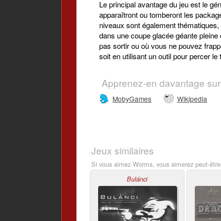
Le principal avantage du jeu est le gé
apparaîtront ou tomberont les package
niveaux sont également thématiques, do
dans une coupe glacée géante pleine d
pas sortir ou où vous ne pouvez frappe
soit en utilisant un outil pour percer le 
Apprenez-en davantage sur
MobyGames
Wikipedia
Jeux similaires
Si vous aimez Worms, vous aimerez peut-être
Bulánci