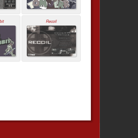
bit
Recoil