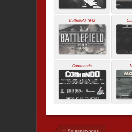
Battlefield 1942
Ca
Commando
M
Soutenez-nous