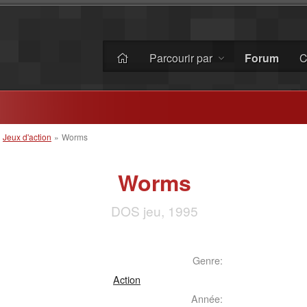
Parcourir par
Forum
C
»
Jeux d'action
»
Worms
Worms
DOS jeu, 1995
Genre:
Action
Année: