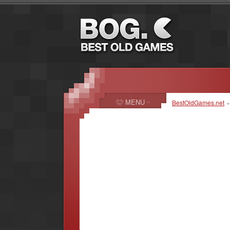
MENU
BestOldGames.net