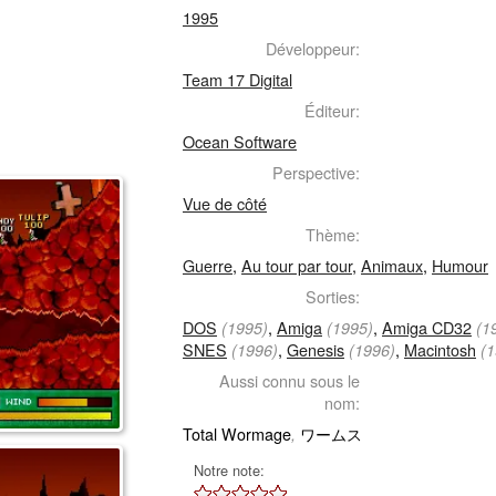
1995
Développeur:
Team 17 Digital
Éditeur:
Ocean Software
Perspective:
Vue de côté
Thème:
Guerre
,
Au tour par tour
,
Animaux
,
Humour
Sorties:
DOS
,
Amiga
,
Amiga CD32
(1995)
(1995)
(1
SNES
,
Genesis
,
Macintosh
(1996)
(1996)
(1
Aussi connu sous le
nom:
Total Wormage
ワームス
,
Notre note: