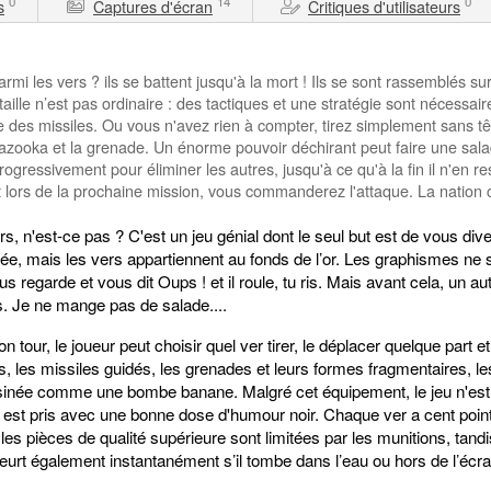
0
14
0
s
Captures d'écran
Critiques d'utilisateurs
mi les vers ? ils se battent jusqu'à la mort ! Ils se sont rassemblés sur
ille n’est pas ordinaire : des tactiques et une stratégie sont nécessaire
e des missiles. Ou vous n'avez rien à compter, tirez simplement sans têt
 bazooka et la grenade. Un énorme pouvoir déchirant peut faire une s
ogressivement pour éliminer les autres, jusqu'à ce qu'à la fin il n'en re
et lors de la prochaine mission, vous commanderez l'attaque. La nation
s, n'est-ce pas ? C'est un jeu génial dont le seul but est de vous dive
ée, mais les vers appartiennent au fonds de l’or. Les graphismes ne 
s regarde et vous dit Oups ! et il roule, tu ris. Mais avant cela, un 
is. Je ne mange pas de salade....
 son tour, le joueur peut choisir quel ver tirer, le déplacer quelque part e
les missiles guidés, les grenades et leurs formes fragmentaires, les
inée comme une bombe banane. Malgré cet équipement, le jeu n'est pas
t est pris avec une bonne dose d'humour noir. Chaque ver a cent point
les pièces de qualité supérieure sont limitées par les munitions, tand
eurt également instantanément s’il tombe dans l’eau ou hors de l’écra