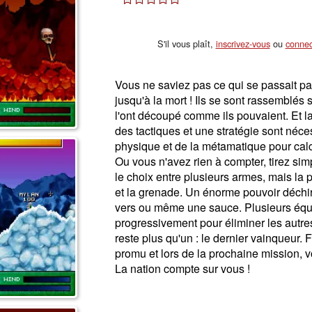
S'il vous plaît,
inscrivez-vous
ou
connec
Vous ne saviez pas ce qui se passait par
jusqu'à la mort ! Ils se sont rassemblés 
l'ont découpé comme ils pouvaient. Et la 
des tactiques et une stratégie sont néce
physique et de la métamatique pour calcu
Ou vous n'avez rien à compter, tirez sim
le choix entre plusieurs armes, mais la 
et la grenade. Un énorme pouvoir déchir
vers ou même une sauce. Plusieurs équi
progressivement pour éliminer les autres,
reste plus qu'un : le dernier vainqueur. F
promu et lors de la prochaine mission,
La nation compte sur vous !