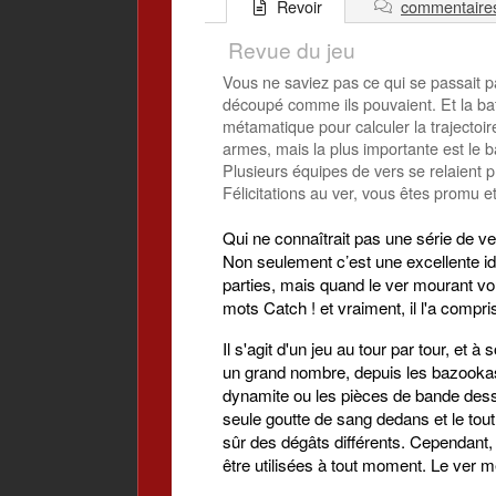
commentaire
Revoir
Revue du jeu
Vous ne saviez pas ce qui se passait par
découpé comme ils pouvaient. Et la bata
métamatique pour calculer la trajectoir
armes, mais la plus importante est le
Plusieurs équipes de vers se relaient pr
Félicitations au ver, vous êtes promu 
Qui ne connaîtrait pas une série de ver
Non seulement c’est une excellente id
parties, mais quand le ver mourant vou
mots Catch ! et vraiment, il l'a compr
Il s'agit d'un jeu au tour par tour, et à
un grand nombre, depuis les bazookas, 
dynamite ou les pièces de bande dess
seule goutte de sang dedans et le tou
sûr des dégâts différents. Cependant, 
être utilisées à tout moment. Le ver m