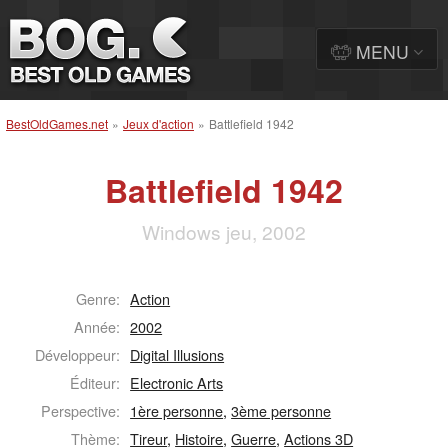
MENU
BestOldGames.net
»
Jeux d'action
»
Battlefield 1942
Battlefield 1942
Windows jeu, 2002
Genre:
Action
Année:
2002
Développeur:
Digital Illusions
Éditeur:
Electronic Arts
Perspective:
1ère personne
,
3ème personne
Thème:
Tireur
,
Histoire
,
Guerre
,
Actions 3D