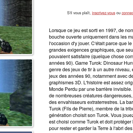
S'il vous plaît,
inscrivez-vous
ou
connec
Lorsque ce jeu est sorti en 1997, de nom
bouche ouverte uniquement dans les ma
l'occasion d'y jouer. C'était parce que l
grandes exigences graphiques, que seu
pouvaient satisfaire (quelque chose com
années 90). Game Turok: Dinosaur Hunte
genre des jeux de tir à un autre niveau
jeux des années 90, notamment avec d
graphismes 3D. L'histoire est assez orig
Monde Perdu par une barrière invisible.
de nombreuses créatures dangereuses,
des envahisseurs extraterrestres. La bar
Turok (Fils de Pierre), membre de la tri
génération choisit son Turok. Vous jouez 
est choisi comme Turok et doit protéger 
pour rester et garder la Terre à l'abri de