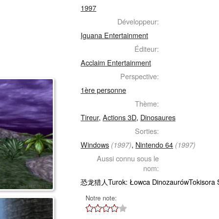
1997
Développeur:
Iguana Entertainment
Éditeur:
Acclaim Entertainment
Perspective:
1ère personne
Thème:
Tireur
,
Actions 3D
,
Dinosaures
Sorties:
Windows
,
Nintendo 64
(1997)
(1997)
Aussi connu sous le
nom:
恐龙猎人Turok: Łowca DinozaurówTokisora S
Notre note: