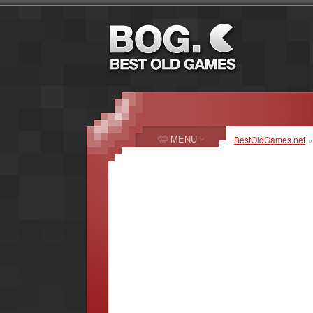
MENU
BestOldGames.net