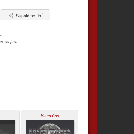
1
Suppléments
s.
ur ce jeu.
Virtua Cop