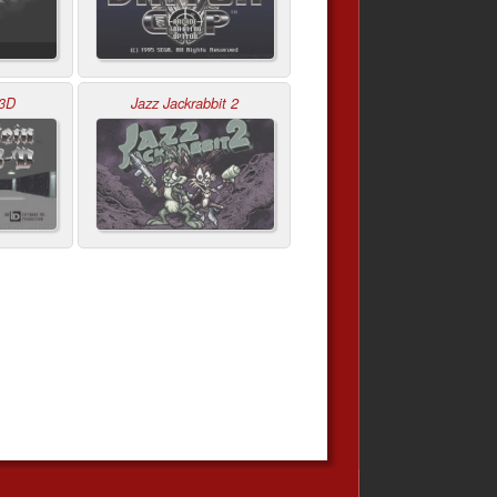
 3D
Jazz Jackrabbit 2