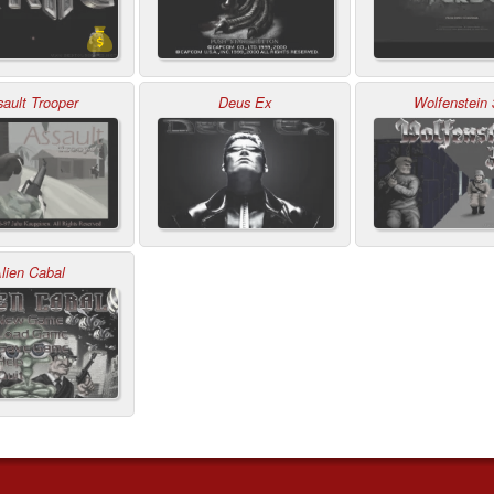
ault Trooper
Deus Ex
Wolfenstein
lien Cabal