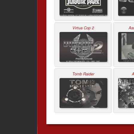
Virtua Cop 2
Ass
Tomb Raider
A