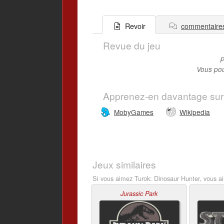
commentaire
Revoir
Revue du jeu
P
Vous pou
Apprenez-en davantage sur
MobyGames
Wikipedia
Jeux similaires
Si vous aimez Turok: Dinosaur Hunter, vous ai
Jurassic Park