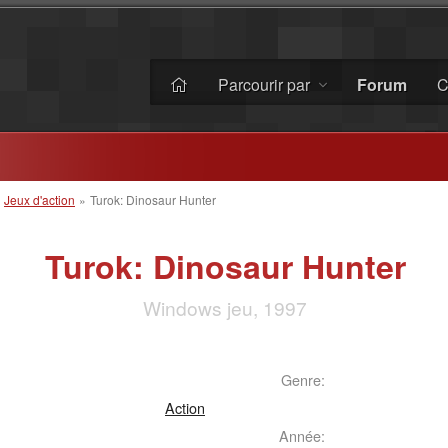
Parcourir par
Forum
C
»
Jeux d'action
»
Turok: Dinosaur Hunter
Turok: Dinosaur Hunter
Windows jeu, 1997
Genre:
Action
Année: