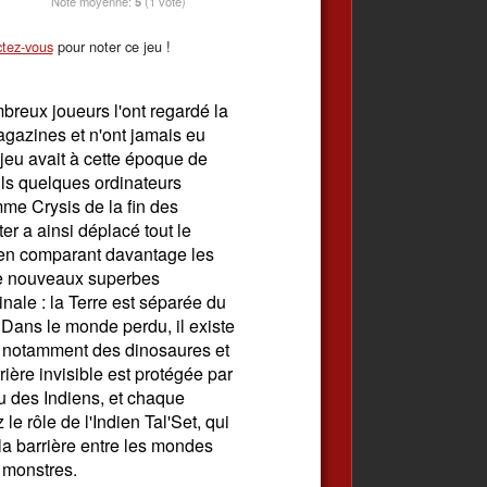
Note moyenne:
5
(1 vote)
tez-vous
pour noter ce jeu !
breux joueurs l'ont regardé la
gazines et n'ont jamais eu
e jeu avait à cette époque de
ls quelques ordinateurs
me Crysis de la fin des
r a ainsi déplacé tout le
, en comparant davantage les
e nouveaux superbes
inale : la Terre est séparée du
 Dans le monde perdu, il existe
 notamment des dinosaures et
rière invisible est protégée par
bu des Indiens, et chaque
le rôle de l'Indien Tal'Set, qui
la barrière entre les mondes
s monstres.