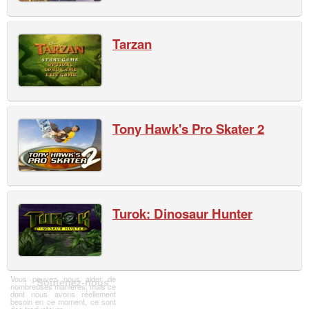
Tarzan
Tony Hawk's Pro Skater 2
Turok: Dinosaur Hunter
Vous pouvez nous aider de
Soutenez-nous
nombreuses manières, mais ce
dont nous avons réellement
besoin en ce moment, ce sont