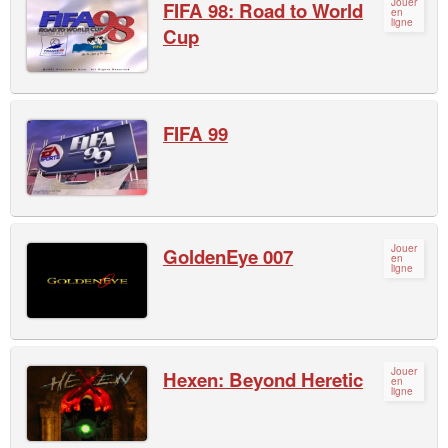
Jouer
FIFA 98: Road to World
en
ligne
Cup
FIFA 99
Jouer
GoldenEye 007
en
ligne
Jouer
Hexen: Beyond Heretic
en
ligne