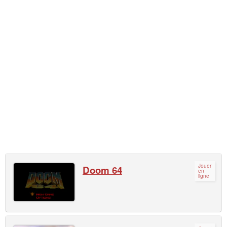
Jouer
Doom 64
en
ligne