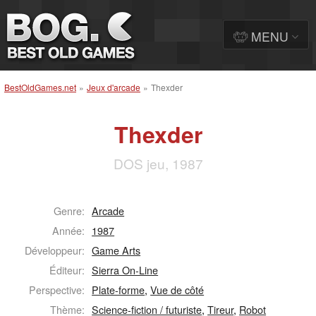
MENU
BestOldGames.net
»
Jeux d'arcade
»
Thexder
Thexder
DOS jeu, 1987
Genre:
Arcade
Année:
1987
Développeur:
Game Arts
Éditeur:
Sierra On-Line
Perspective:
Plate-forme
,
Vue de côté
Thème:
Science-fiction / futuriste
,
Tireur
,
Robot