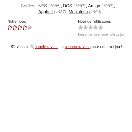
Sorties:
NES
,
DOS
,
Amiga
,
(1985)
(1987)
(1987)
Apple II
,
Macintosh
(1987)
(1990)
Notre note:
Note de l'utilisateur:
Personne n'a encore noté ce jeu
S'il vous plaît,
inscrivez-vous
ou
connectez-vous
pour noter ce jeu !