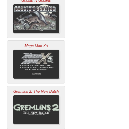
Ghosts 'N Goblins
Mega Man X3
Gremlins 2: The New Batch