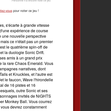
Personne n'a encore noté ce jeu
tez-vous
pour noter ce jeu !
s, s'écarte à grande vitesse
t d'une expérience de course
re une nouvelle perspective
ais ce n'était pas un premier
est le quatrième spin-off de
t la duologie Sonic Drift.
 ses amis à un grand prix
que la rare Chaos Emerald. Vous
ampagnes narratives, dont
Tails et Knuckles, et l'autre est
t le faucon, Wave l'hirondelle
tal de 16 pistes et 16
lesquels, outre Sonic et ses
rsonnages invités de NiGHTS
per Monkey Ball. Vous courrez
ue vous devrez constamment