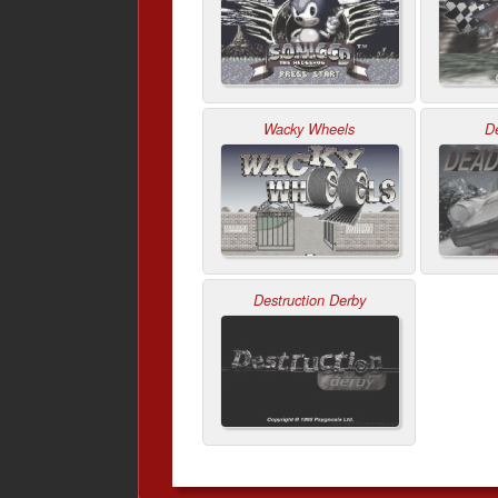
Wacky Wheels
D
Destruction Derby