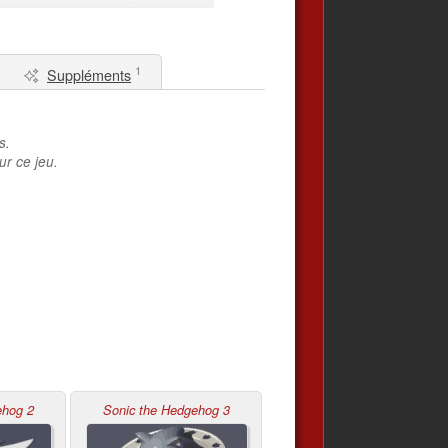
1
Suppléments
s.
ur ce jeu.
ehog 2
Sonic the Hedgehog 3