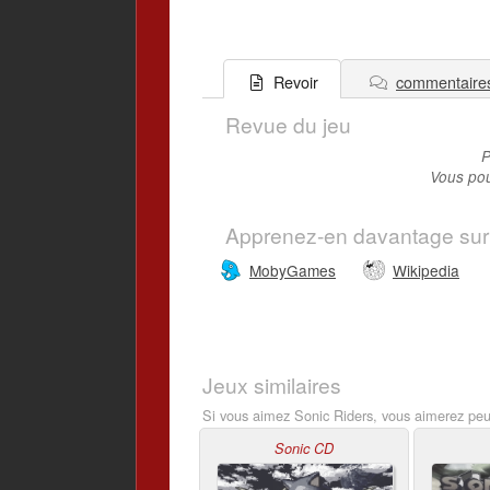
commentaire
Revoir
Revue du jeu
P
Vous pou
Apprenez-en davantage sur
MobyGames
Wikipedia
Jeux similaires
Si vous aimez Sonic Riders, vous aimerez peut
Sonic CD