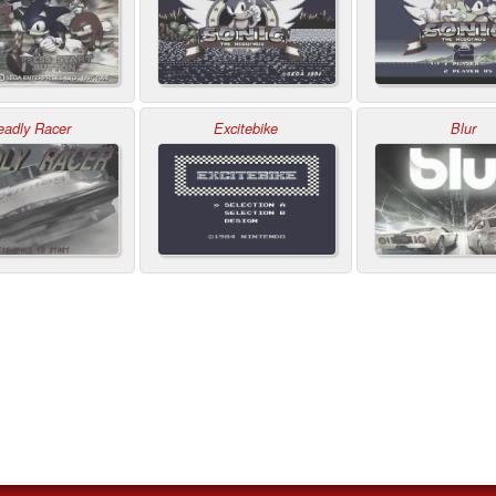
eadly Racer
Excitebike
Blur