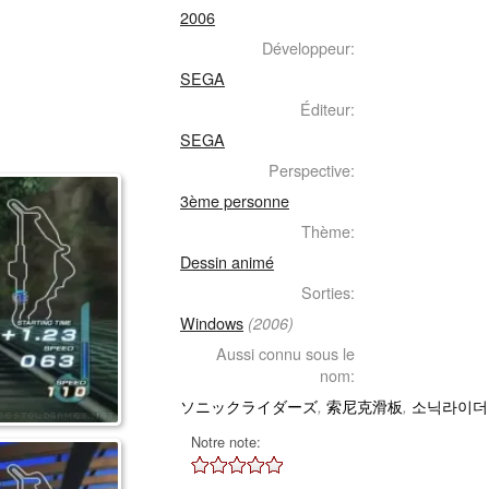
2006
Développeur:
SEGA
Éditeur:
SEGA
Perspective:
3ème personne
Thème:
Dessin animé
Sorties:
Windows
(2006)
Aussi connu sous le
nom:
ソニックライダーズ
索尼克滑板
소닉라이더
,
,
Notre note: