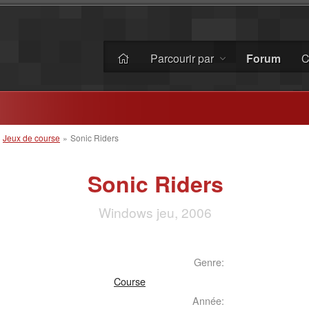
Parcourir par
Forum
C
»
Jeux de course
»
Sonic Riders
Sonic Riders
Windows jeu, 2006
Genre:
Course
Année: