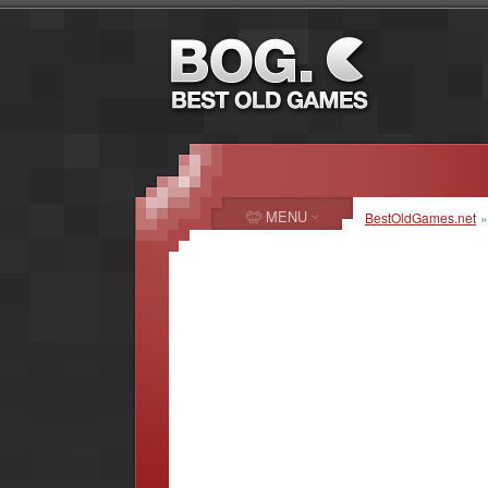
MENU
BestOldGames.net