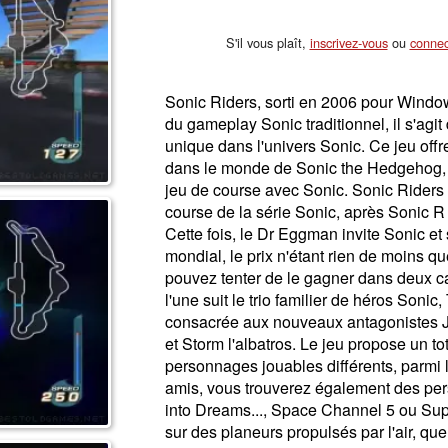
S'il vous plaît,
inscrivez-vous
ou
connec
Sonic Riders, sorti en 2006 pour Window
du gameplay Sonic traditionnel, il s'agi
unique dans l'univers Sonic. Ce jeu off
dans le monde de Sonic the Hedgehog, m
jeu de course avec Sonic. Sonic Riders 
course de la série Sonic, après Sonic R e
Cette fois, le Dr Eggman invite Sonic et
mondial, le prix n'étant rien de moins 
pouvez tenter de le gagner dans deux c
l'une suit le trio familier de héros Sonic, 
consacrée aux nouveaux antagonistes Je
et Storm l'albatros. Le jeu propose un to
personnages jouables différents, parmi 
amis, vous trouverez également des pe
into Dreams..., Space Channel 5 ou Su
sur des planeurs propulsés par l'air, q