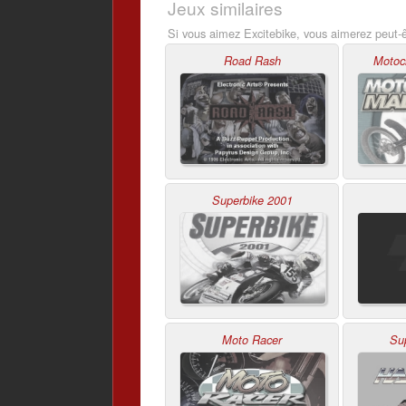
Jeux similaires
Si vous aimez Excitebike, vous aimerez peut-ê
Road Rash
Motoc
Superbike 2001
Moto Racer
Su