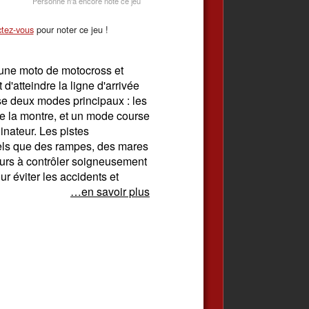
Personne n'a encore noté ce jeu
tez-vous
pour noter ce jeu !
 une moto de motocross et
 d'atteindre la ligne d'arrivée
ose deux modes principaux : les
re la montre, et un mode course
inateur. Les pistes
tels que des rampes, des mares
eurs à contrôler soigneusement
our éviter les accidents et
…en savoir plus