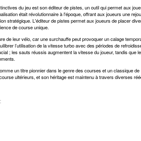
tinctives du jeu est son éditeur de pistes, un outil qui permet aux jou
sation était révolutionnaire à l'époque, offrant aux joueurs une rejouabi
lexion stratégique. L'éditeur de pistes permet aux joueurs de placer div
ience de course unique.
re de leur vélo, car une surchauffe peut provoquer un calage temporai
uilibrer l’utilisation de la vitesse turbo avec des périodes de refroidi
ucial ; les sauts réussis augmentent la vitesse du joueur, tandis que
sements.
mme un titre pionnier dans le genre des courses et un classique de 
urse ultérieurs, et son héritage est maintenu à travers diverses rééd
: