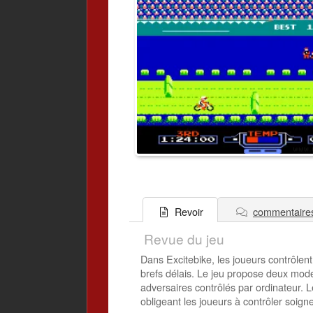
commentaire
Revoir
Revue du jeu
Dans Excitebike, les joueurs contrôlent
brefs délais. Le jeu propose deux mode
adversaires contrôlés par ordinateur. 
obligeant les joueurs à contrôler soigne