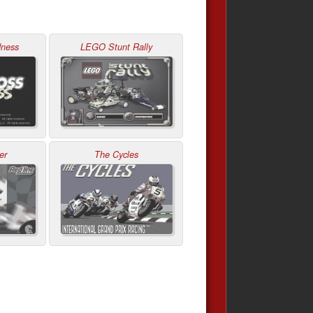
ness
LEGO Stunt Rally
er
The Cycles