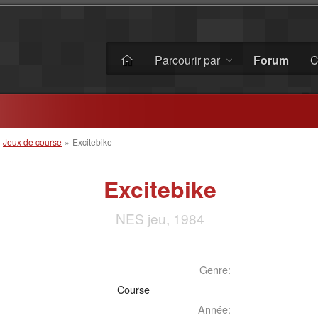
Parcourir par
Forum
C
»
Jeux de course
»
Excitebike
Excitebike
NES jeu, 1984
Genre:
Course
Année: