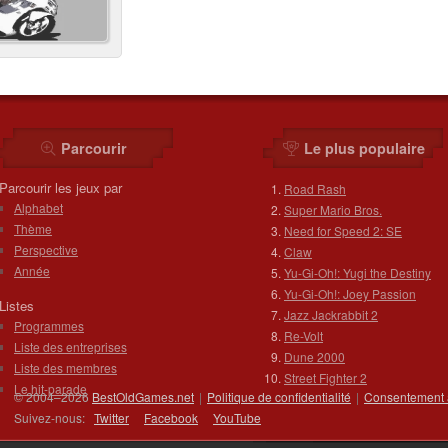
Parcourir
Le plus populaire
Parcourir les jeux par
Road Rash
Alphabet
Super Mario Bros.
Thème
Need for Speed 2: SE
Perspective
Claw
Année
Yu-Gi-Oh!: Yugi the Destiny
Yu-Gi-Oh!: Joey Passion
Listes
Jazz Jackrabbit 2
Programmes
Re-Volt
Liste des entreprises
Dune 2000
Liste des membres
Street Fighter 2
Le hit-parade
© 2004–2026
BestOldGames.net
|
Politique de confidentialité
|
Consentement 
Suivez-nous:
Twitter
Facebook
You
Tube