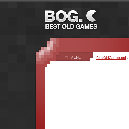
MENU
BestOldGames.net