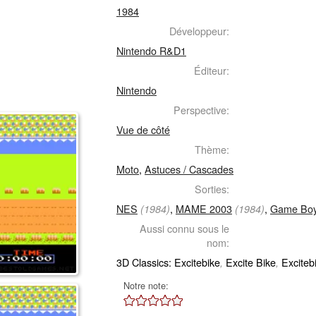
1984
Développeur:
Nintendo R&D1
Éditeur:
Nintendo
Perspective:
Vue de côté
Thème:
Moto
,
Astuces / Cascades
Sorties:
NES
,
MAME 2003
,
Game Boy
(1984)
(1984)
Aussi connu sous le
nom:
3D Classics: Excitebike
Excite Bike
Exciteb
,
,
Notre note: