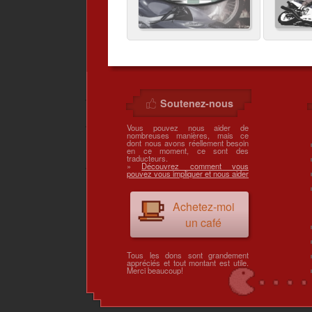
Soutenez-nous
Vous pouvez nous aider de
nombreuses manières, mais ce
dont nous avons réellement besoin
en ce moment, ce sont des
traducteurs.
»
Découvrez comment vous
pouvez vous impliquer et nous aider
Achetez-moi
un café
Tous les dons sont grandement
appréciés et tout montant est utile.
Merci beaucoup!