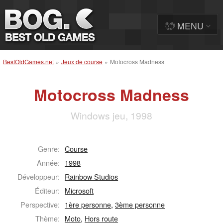
MENU
BestOldGames.net
»
Jeux de course
»
Motocross Madness
Motocross Madness
Windows jeu, 1998
Genre:
Course
Année:
1998
Développeur:
Rainbow Studios
Éditeur:
Microsoft
Perspective:
1ère personne
,
3ème personne
Thème:
Moto
,
Hors route