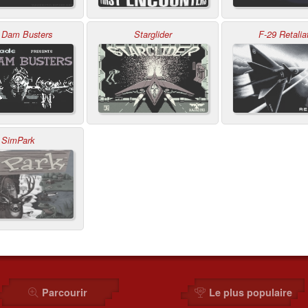
 Dam Busters
Starglider
F-29 Retalia
SimPark
Parcourir
Le plus populaire