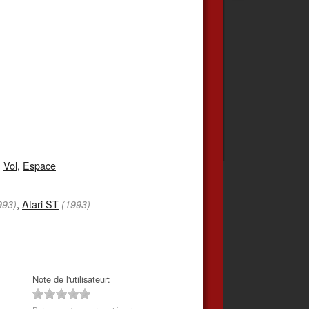
,
Vol
,
Espace
,
Atari ST
993)
(1993)
Note de l'utilisateur: