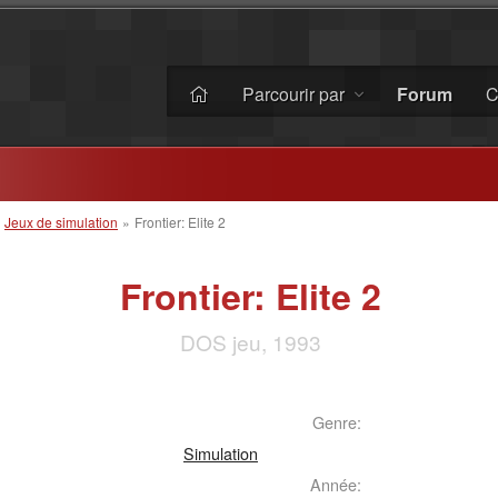
Parcourir par
Forum
C
»
Jeux de simulation
»
Frontier: Elite 2
Frontier: Elite 2
DOS jeu, 1993
Genre:
Simulation
Année: