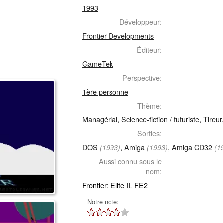
1993
Développeur:
Frontier Developments
Éditeur:
GameTek
Perspective:
1ère personne
Thème:
Managérial
,
Science-fiction / futuriste
,
Tireur
Sorties:
DOS
,
Amiga
,
Amiga CD32
(1993)
(1993)
(1
Aussi connu sous le
nom:
Frontier: Elite II
FE2
,
Notre note: