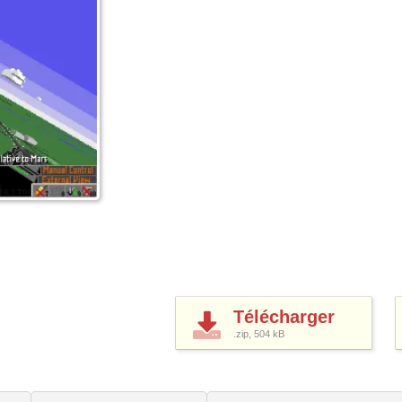
Télécharger
.zip, 504
kB