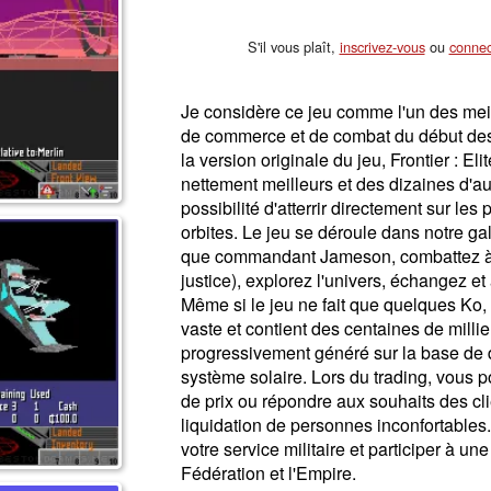
S'il vous plaît,
inscrivez-vous
ou
connec
Je considère ce jeu comme l'un des mei
de commerce et de combat du début des
la version originale du jeu, Frontier : E
nettement meilleurs et des dizaines d'a
possibilité d'atterrir directement sur le
orbites. Le jeu se déroule dans notre ga
que commandant Jameson, combattez à n
justice), explorez l'univers, échangez e
Même si le jeu ne fait que quelques Ko, 
vaste et contient des centaines de millier
progressivement généré sur la base de 
système solaire. Lors du trading, vous p
de prix ou répondre aux souhaits des clie
liquidation de personnes inconfortables
votre service militaire et participer à un
Fédération et l'Empire.