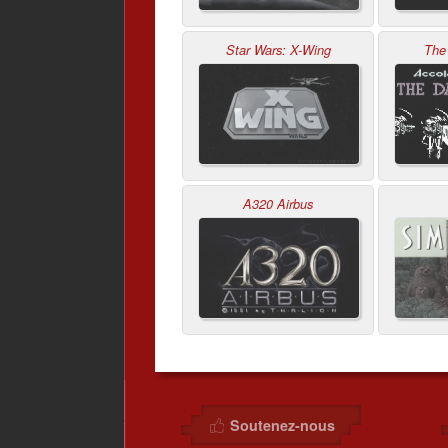
Star Wars: X-Wing
The
A320 Airbus
Soutenez-nous