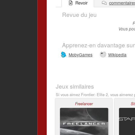
commentaire
Revoir
Revue du jeu
P
Vous pou
Apprenez-en davantage sur
MobyGames
Wikipedia
Jeux similaires
Si vous aimez Frontier: Elite 2, vous aimerez 
Freelancer
St