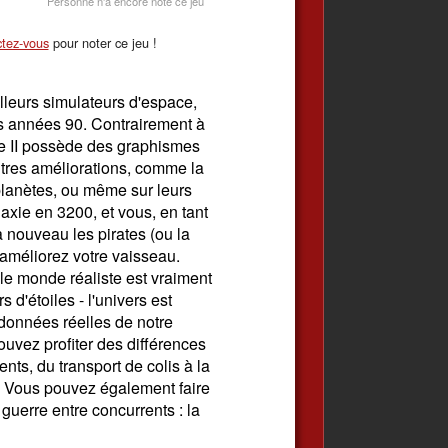
Personne n'a encore noté ce jeu
tez-vous
pour noter ce jeu !
lleurs simulateurs d'espace,
 années 90. Contrairement à
lite II possède des graphismes
utres améliorations, comme la
s planètes, ou même sur leurs
laxie en 3200, et vous, en tant
ouveau les pirates (ou la
t améliorez votre vaisseau.
le monde réaliste est vraiment
s d'étoiles - l'univers est
données réelles de notre
ouvez profiter des différences
nts, du transport de colis à la
. Vous pouvez également faire
e guerre entre concurrents : la