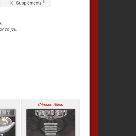
6
Suppléments
s.
ur ce jeu.
Crimson Skies