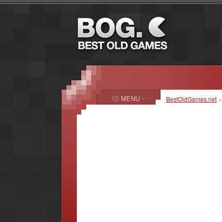
MENU
BestOldGames.net