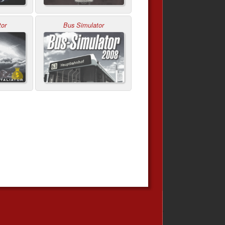
tor
Bus Simulator