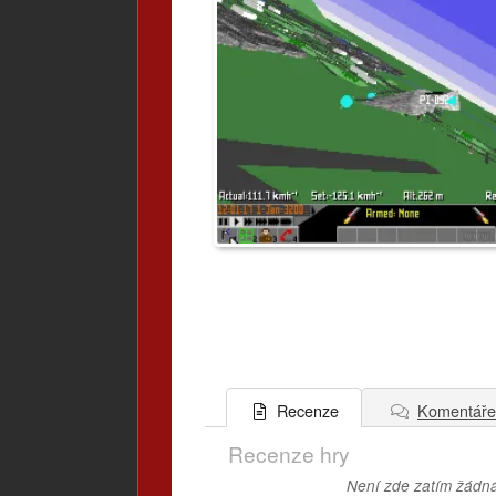
Komentáře
Recenze
Recenze hry
Není zde zatím žádná