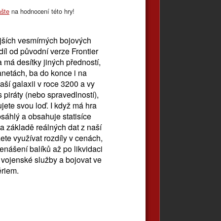
ašte
na hodnocení této hry!
ejších vesmírných bojových
díl od původní verze Frontier
a má desítky jiných předností,
anetách, ba do konce i na
aší galaxii v roce 3200 a vy
 piráty (nebo spravedlností),
jete svou loď. I když má hra
bsáhlý a obsahuje statisíce
a základě reálných dat z naší
te využívat rozdíly v cenách,
enášení balíků až po likvidaci
vojenské služby a bojovat ve
ériem.