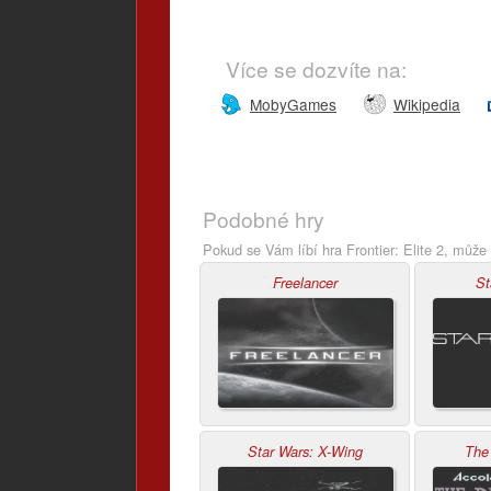
Více se dozvíte na:
MobyGames
Wikipedia
Podobné hry
Pokud se Vám líbí hra Frontier: Elite 2, může 
Freelancer
St
Star Wars: X-Wing
The