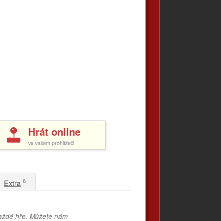
Hrát online
ve vašem prohlížeči
6
Extra
každé hře. Můžete nám