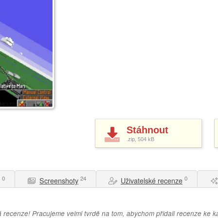
Stáhnout
.zip, 504
kB
0
24
0
Screenshoty
Uživatelské recenze
 recenze! Pracujeme velmi tvrdě na tom, abychom přidali recenze ke 