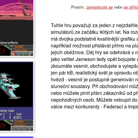
Prosím,
zaregistrujte se
nebo
se přihl
Tuhle hru považuji za jeden z nejzdařil
simulátorů ze začátku 90tých let. Na roz
má dvojka podstatně kvalitnější grafiku 
například možnost přistávat přímo na pl
jejich oběžnice. Děj hry se odehrává v n
jako velitel Jameson tedy opět bojujete s
zkoumáte vesmír, obchodujete a vylepšu
jen pár kB, realistický svět je opravdu o
hvězd - vesmír je postupně generován n
sluneční soustavy. Při obchodování může
nebo můžete plnit přání zákazníků od př
nepohodlných osob. Můžete vstoupit do 
válce mezi konkurenty - Federací a Imp