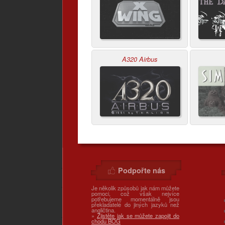
A320 Airbus
Podpořte nás
Je několik způsobů jak nám můžete
pomoci, což však nejvíce
potřebujeme momentálně jsou
překladatelé do jiných jazyků než
angličtina.
»
Zjistěte jak se můžete zapojit do
chodu BOG