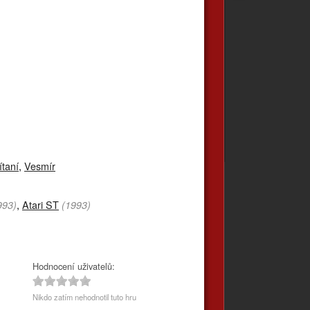
ítaní
,
Vesmír
,
Atari ST
993)
(1993)
Hodnocení uživatelů:
Nikdo zatím nehodnotil tuto hru