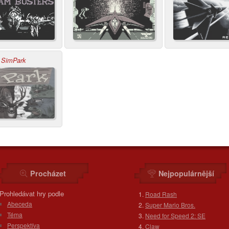
SimPark
Procházet
Nejpopulárnější
Prohledávat hry podle
Road Rash
Abeceda
Super Mario Bros.
Téma
Need for Speed 2: SE
Perspektíva
Claw