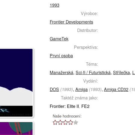
1993
Výrobce:
Frontier Developments
Distributor:
GameTek
Perspektíva:
První osoba
Téma:
Manažerská
,
Sci-fi / Futuristická
,
Střílečka
,
L
Vydání:
DOS
,
Amiga
,
Amiga CD32
(1993)
(1993)
(1
Taktéž známa jako:
Frontier: Elite II
FE2
,
Naše hodnocení: