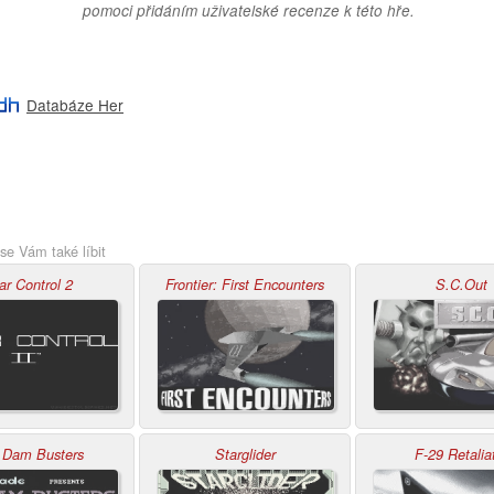
pomoci přidáním uživatelské recenze k této hře.
Databáze Her
se Vám také líbit
ar Control 2
Frontier: First Encounters
S.C.Out
 Dam Busters
Starglider
F-29 Retalia