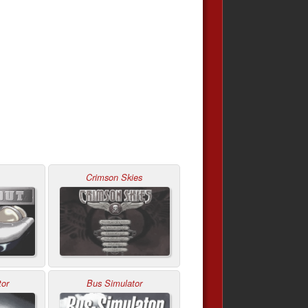
Crimson Skies
tor
Bus Simulator