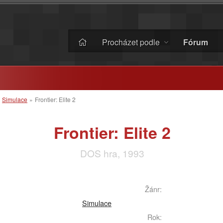
Procházet podle
Fórum
»
Simulace
»
Frontier: Elite 2
Frontier: Elite 2
DOS hra, 1993
Žánr:
Simulace
Rok: