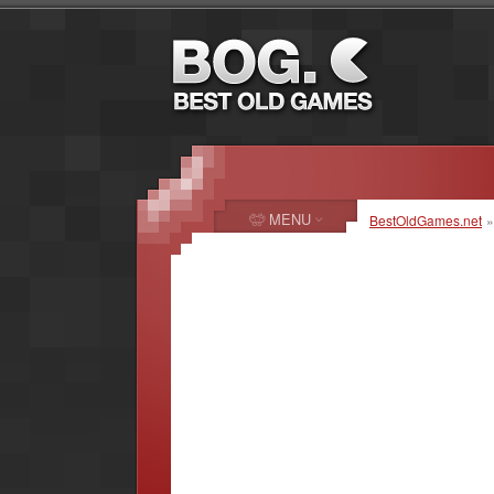
MENU
BestOldGames.net