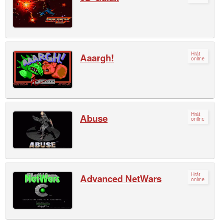
Hrát
Aaargh!
online
Hrát
Abuse
online
Hrát
Advanced NetWars
online