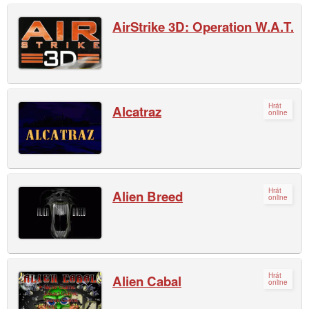
AirStrike 3D: Operation W.A.T.
Hrát
Alcatraz
online
Hrát
Alien Breed
online
Hrát
Alien Cabal
online