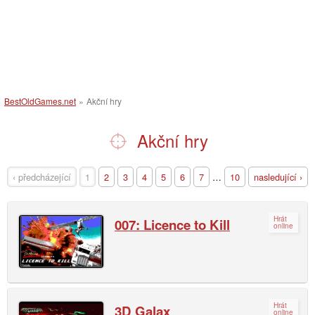
BestOldGames.net
»
Akční hry
Akční hry
‹ předcházející
1
2
3
4
5
6
7
…
10
nasledující ›
Hrát
007: Licence to Kill
online
Hrát
3D Galax
online