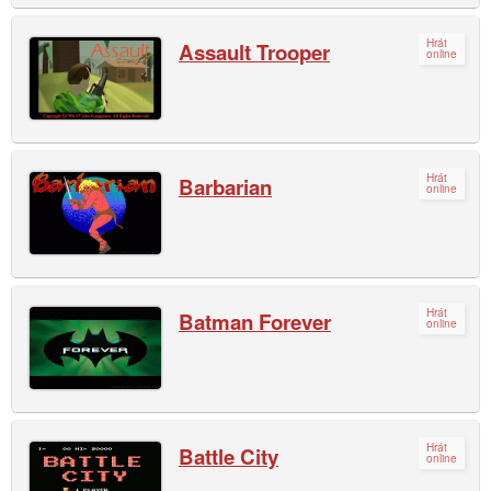
Hrát
Assault Trooper
online
Hrát
Barbarian
online
Hrát
Batman Forever
online
Hrát
Battle City
online