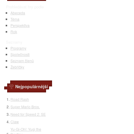
Prohledávat hry podle
Abeceda
Téma
Perspektíva
Rok
Seznamy
Programy
Společnosti
Seznam členů
Žebříčky
Nejpopulárnější
Road Rash
Super Mario Bros.
Need for Speed 2: SE
Claw
Yu-Gi-Oh!: Yugi the