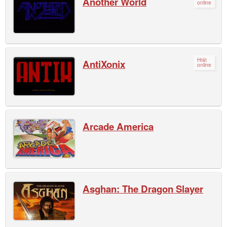
Another World
online
Hrát
AntiXonix
online
Arcade America
Asghan: The Dragon Slayer