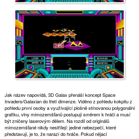
Jak název napovídá, 3D Galax přenáší koncept Space
Invaders/Galaxian do třetí dimenze. Viděno z pohledu kokpitu z
pohledu první osoby a využívající plošně stínovanou polygonální
grafiku, vlny mimozemšťanů postupují směrem k hráči a musí
být zničeny laserovým dělem. Na rozdíl od originálů
mimozemšťané nikdy nestřílejí: jediné nebezpečí, které
představují, je to, že narazí do hráče. Pokud nějací