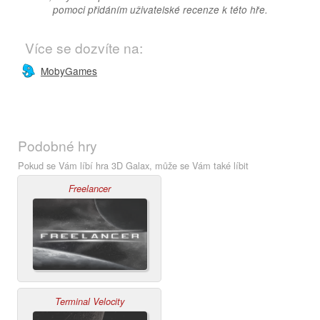
pomoci přidáním uživatelské recenze k této hře.
Více se dozvíte na:
MobyGames
Podobné hry
Pokud se Vám líbí hra 3D Galax, může se Vám také líbit
Freelancer
Terminal Velocity