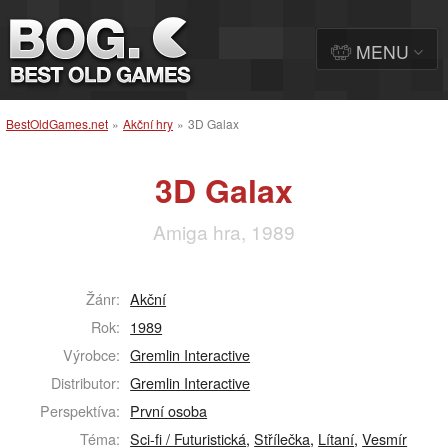
MENU
BestOldGames.net
»
Akční hry
»
3D Galax
3D Galax
Amiga hra, 1989
Žánr:
Akční
Rok:
1989
Výrobce:
Gremlin Interactive
Distributor:
Gremlin Interactive
Perspektíva:
První osoba
Téma:
Sci-fi / Futuristická
,
Střílečka
,
Lítaní
,
Vesmír