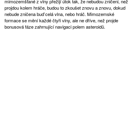
mimozemšťané z vlny přežijí útok tak, že nebudou zničeni, než
projdou kolem hráče, budou to zkoušet znovu a znovu, dokud
nebude zničena buď celá vlna, nebo hráč. Mimozemské
formace se mění každé čtyři vlny, ale ne dříve, než projde
bonusová fáze zahrnující navigaci polem asteroidů.