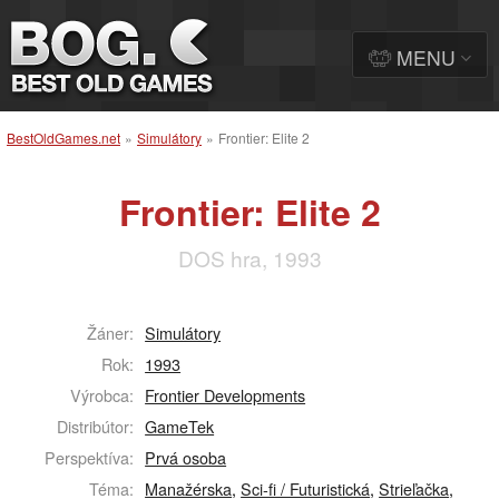
MENU
BestOldGames.net
»
Simulátory
»
Frontier: Elite 2
Frontier: Elite 2
DOS hra, 1993
Žáner:
Simulátory
Rok:
1993
Výrobca:
Frontier Developments
Distribútor:
GameTek
Perspektíva:
Prvá osoba
Téma:
Manažérska
,
Sci-fi / Futuristická
,
Strieľačka
,