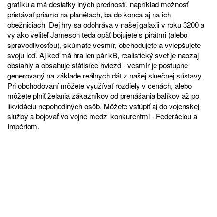
grafiku a má desiatky iných predností, napríklad možnosť
pristávať priamo na planétach, ba do konca aj na ich
obežniciach. Dej hry sa odohráva v našej galaxii v roku 3200 a
vy ako veliteľ Jameson teda opäť bojujete s pirátmi (alebo
spravodlivosťou), skúmate vesmír, obchodujete a vylepšujete
svoju loď. Aj keď má hra len pár kB, realistický svet je naozaj
obsiahly a obsahuje státisíce hviezd - vesmír je postupne
generovaný na základe reálnych dát z našej slnečnej sústavy.
Pri obchodovaní môžete využívať rozdiely v cenách, alebo
môžete plniť želania zákazníkov od prenášania balíkov až po
likvidáciu nepohodlných osôb. Môžete vstúpiť aj do vojenskej
služby a bojovať vo vojne medzi konkurentmi - Federáciou a
Impériom.