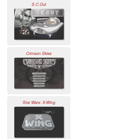
S.C.Out
Crimson Skies
Star Wars: X-Wing