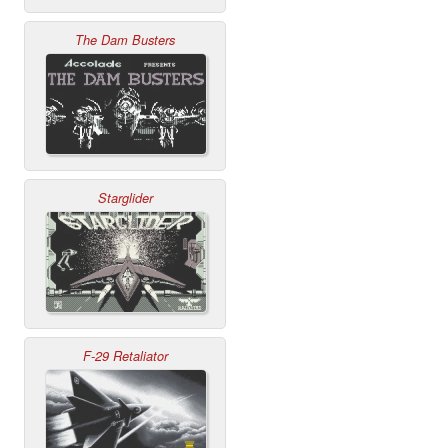
The Dam Busters
Starglider
F-29 Retaliator