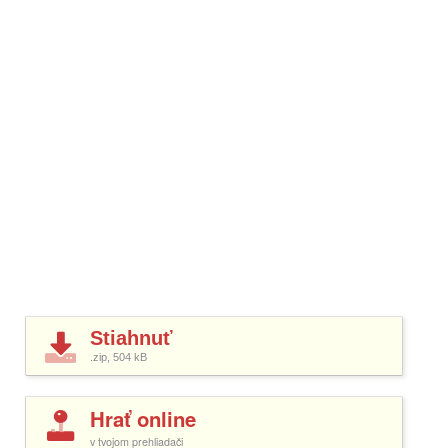
Stiahnuť
.zip, 504
kB
Hrať online
v tvojom prehliadači