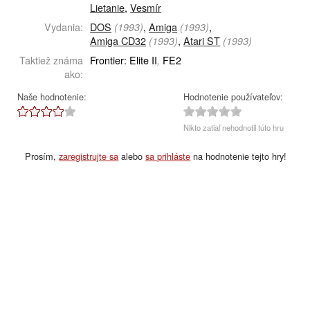
Lietanie
,
Vesmír
Vydania:
DOS
,
Amiga
,
(1993)
(1993)
Amiga CD32
,
Atari ST
(1993)
(1993)
Taktiež známa
Frontier: Elite II
FE2
,
ako:
Naše hodnotenie:
Hodnotenie používateľov:
Nikto zatiaľ nehodnotil túto hru
Prosím,
zaregistrujte sa
alebo
sa prihláste
na hodnotenie tejto hry!