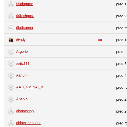
99abgame
pred 1
99techpost
pred 2
9betcanna
pred 
@ndy
pred 1
A.gbriel
pred 
aajiz111
pred 5
Aarjun
pred 4
AATERMINAL01
pred 
Ababio
pred 2
abanashop
pred 2
abbaskhan8008
pred 