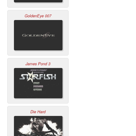
GoldenEye 007
James Pond 3
Die Hard