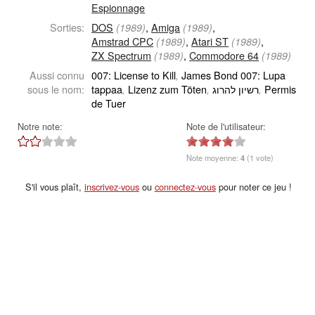
Espionnage
Sorties:
DOS
,
Amiga
,
(1989)
(1989)
Amstrad CPC
,
Atari ST
,
(1989)
(1989)
ZX Spectrum
,
Commodore 64
(1989)
(1989)
Aussi connu
007: License to Kill
James Bond 007: Lupa
,
sous le nom:
tappaa
Lizenz zum Töten
רשיון להרוג
Permis
,
,
,
de Tuer
Notre note:
Note de l'utilisateur:
Note moyenne:
4
(1 vote)
S'il vous plaît,
inscrivez-vous
ou
connectez-vous
pour noter ce jeu !