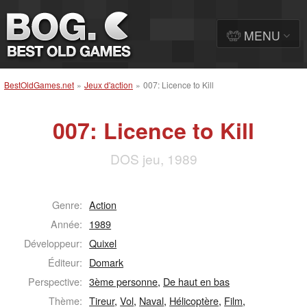
MENU
BestOldGames.net
»
Jeux d'action
»
007: Licence to Kill
007: Licence to Kill
DOS jeu, 1989
Genre:
Action
Année:
1989
Développeur:
Quixel
Éditeur:
Domark
Perspective:
3ème personne
,
De haut en bas
Thème:
Tireur
,
Vol
,
Naval
,
Hélicoptère
,
Film
,