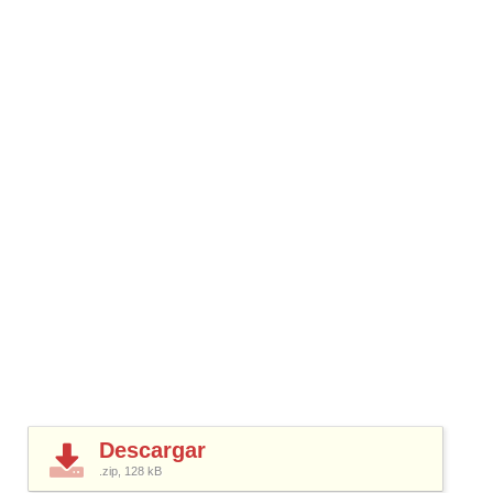
Descargar
.zip, 128
kB