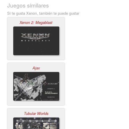
Juegos similares
Si te gusta Xenon, también te puede gustar
Xenon 2: Megablast
Ajax
Tubular Worlds