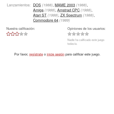
Lanzamientos:
DOS
,
MAME 2003
,
(1988)
(1988)
Amiga
,
Amstrad CPC
,
(1988)
(1988)
Atari ST
,
ZX Spectrum
,
(1988)
(1988)
Commodore 64
(1989)
Nuestra calificación:
Opiniones de los usuarios:
Nadie ha calificado este juego
todavía.
Por favor,
regístrate
o
inicie sesión
para calificar este juego.