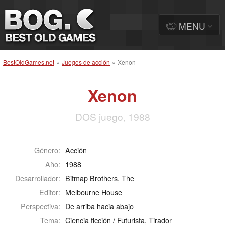
MENU
BestOldGames.net
»
Juegos de acción
»
Xenon
Xenon
DOS juego, 1988
Género:
Acción
Año:
1988
Desarrollador:
Bitmap Brothers, The
Editor:
Melbourne House
Perspectiva:
De arriba hacia abajo
Tema:
Ciencia ficción / Futurista
,
Tirador