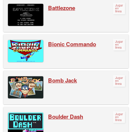
Jugar
Battlezone
en
linea
Jugar
Bionic Commando
en
linea
Jugar
Bomb Jack
en
linea
Jugar
Boulder Dash
en
linea