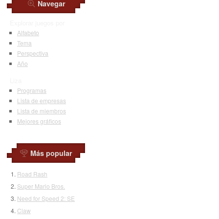
Navegar
Explorar juegos por
Alfabeto
Tema
Perspectiva
Año
Liza
Programas
Lista de empresas
Lista de miembros
Mejores gráficos
Más popular
Road Rash
Super Mario Bros.
Need for Speed 2: SE
Claw