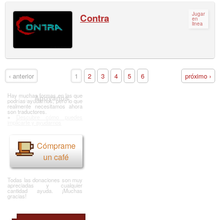
Jugar
Contra
en
linea
‹ anterior
1
2
3
4
5
6
próximo ›
Hay muchas formas en las que
Apoyanos
podrías ayudarnos, pero lo que
realmente necesitamos ahora
son traductores.
»
Descubre cómo puedes
implicarte y ayudarnos
Cómprame
un café
Todas las donaciones son muy
apreciadas y cualquier
cantidad ayuda. ¡Muchas
gracias!