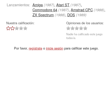
Lanzamientos:
Amiga
,
Atari ST
,
(1987)
(1987)
Commodore 64
,
Amstrad CPC
,
(1987)
(1988)
ZX Spectrum
,
DOS
(1988)
(1989)
Nuestra calificación:
Opiniones de los usuarios:
Nadie ha calificado este juego
todavía.
Por favor,
regístrate
o
inicie sesión
para calificar este juego.