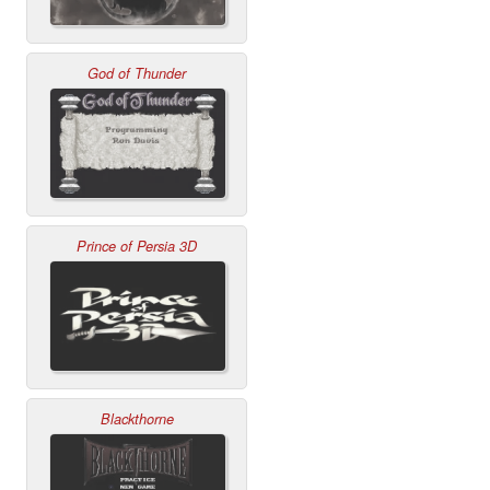
God of Thunder
Prince of Persia 3D
Blackthorne