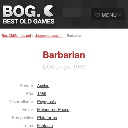
MENU
BestOldGames.net
»
Juegos de acción
»
Barbarian
Barbarian
DOS juego, 1989
Género:
Acción
Año:
1989
Desarrollador:
Psygnosis
Editor:
Melbourne House
Perspectiva:
Plataforma
Tema:
Fantasía