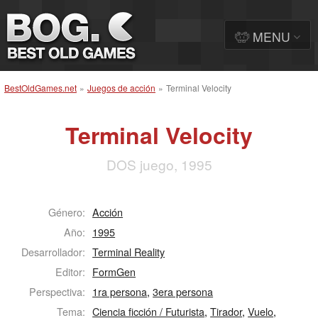
MENU
BestOldGames.net
»
Juegos de acción
»
Terminal Velocity
Terminal Velocity
DOS juego, 1995
Género:
Acción
Año:
1995
Desarrollador:
Terminal Reality
Editor:
FormGen
Perspectiva:
1ra persona
,
3era persona
Tema:
Ciencia ficción / Futurista
,
Tirador
,
Vuelo
,