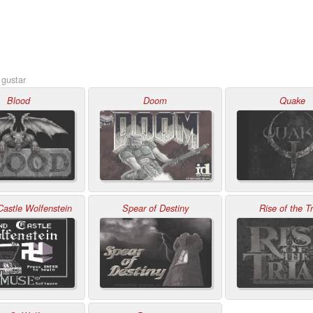
 gustar
Blood
Doom
Quake
astle Wolfenstein
Spear of Destiny
Rise of the T