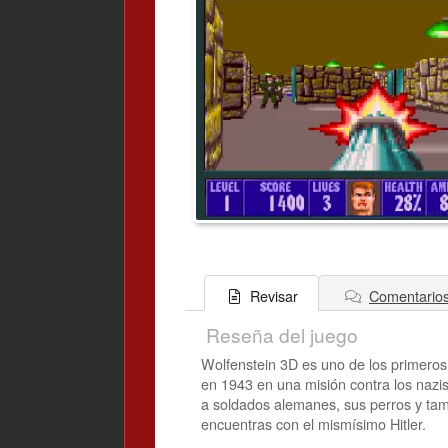
Comentario
Revisar
Reseña del juego
Wolfenstein 3D es uno de los primeros
en 1943 en una misión contra los nazis
a soldados alemanes, sus perros y tambi
encuentras con el mismísimo Hitler.