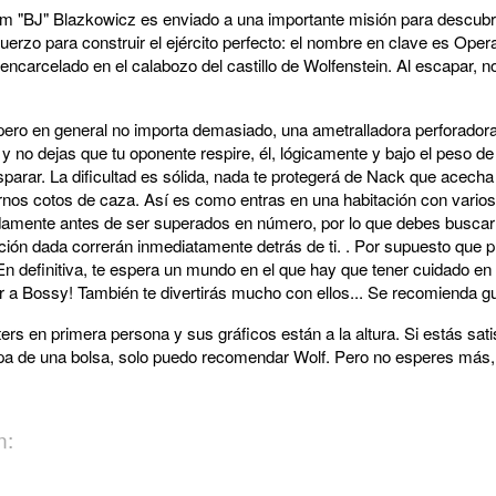
iam "BJ" Blazkowicz es enviado a una importante misión para descubr
uerzo para construir el ejército perfecto: el nombre en clave es Ope
ncarcelado en el calabozo del castillo de Wolfenstein. Al escapar, n
pero en general no importa demasiado, una ametralladora perforador
no dejas que tu oponente respire, él, lógicamente y bajo el peso de
arar. La dificultad es sólida, nada te protegerá de Nack que acecha a
ernos cotos de caza. Así es como entras en una habitación con vario
idamente antes de ser superados en número, por lo que debes busca
ación dada correrán inmediatamente detrás de ti. . Por supuesto que 
 En definitiva, te espera un mundo en el que hay que tener cuidado en
 a Bossy! También te divertirás mucho con ellos... Se recomienda gu
ers en primera persona y sus gráficos están a la altura. Si estás sati
pa de una bolsa, solo puedo recomendar Wolf. Pero no esperes más,
n: