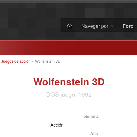
Navegar por
Foro
»
Juegos de acción
»
Wolfenstein 3D
Wolfenstein 3D
DOS juego, 1992
Género:
Acción
Año: