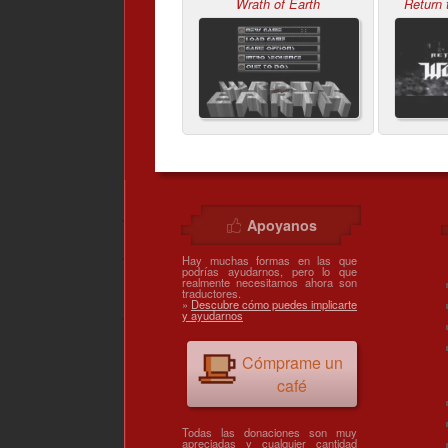
Wrath of Earth
Return 
Apoyanos
Hay muchas formas en las que
podrías ayudarnos, pero lo que
realmente necesitamos ahora son
traductores.
»
Descubre cómo puedes implicarte
y ayudarnos
Cómprame un
café
Todas las donaciones son muy
apreciadas y cualquier cantidad