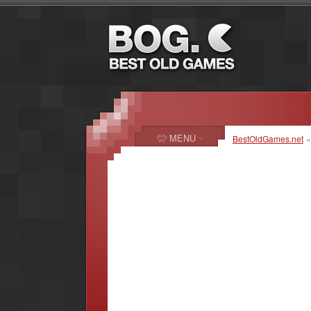
MENU
BestOldGames.net