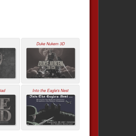
Duke Nukem 3D
riad
Into the Eagle's Nest