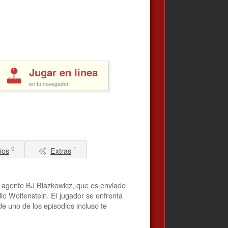
Jugar en linea
en tu navegador
0
1
ios
Extras
l agente BJ Blazkowicz, que es enviado
lo Wolfenstein. El jugador se enfrenta
de uno de los episodios incluso te