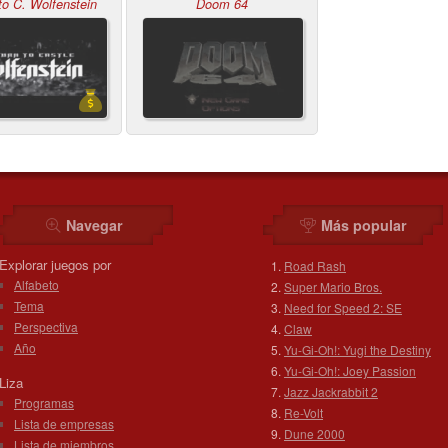
to C. Wolfenstein
Doom 64
Navegar
Más popular
Explorar juegos por
Road Rash
Alfabeto
Super Mario Bros.
Tema
Need for Speed 2: SE
Perspectiva
Claw
Año
Yu-Gi-Oh!: Yugi the Destiny
Yu-Gi-Oh!: Joey Passion
Liza
Jazz Jackrabbit 2
Programas
Re-Volt
Lista de empresas
Dune 2000
Lista de miembros