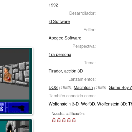
1992
Desarrollador:
id Software
Editor:
Apogee Software
Perspectiva:
1ra persona
Tema:
Tirador
,
acción 3D
Lanzamientos:
DOS
,
Macintosh
,
Game Boy 
(1992)
(1995)
También conocido como:
Wolfenstein 3-D
Wolf3D
Wolfenstein 3D: T
,
,
Nuestra calificación: