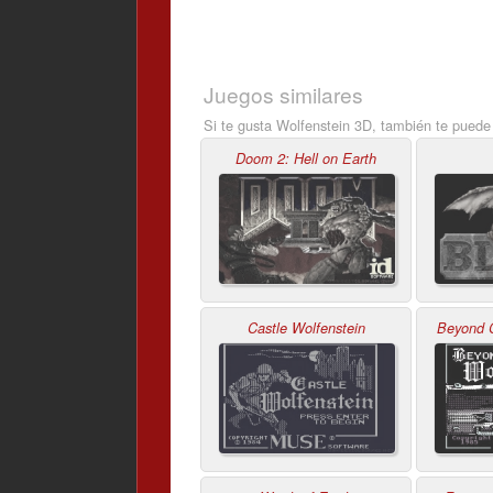
Juegos similares
Si te gusta Wolfenstein 3D, también te puede
Doom 2: Hell on Earth
Castle Wolfenstein
Beyond C