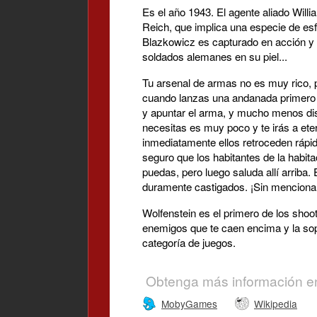
Es el año 1943. El agente aliado Will
Reich, que implica una especie de esf
Blazkowicz es capturado en acción y e
soldados alemanes en su piel...
Tu arsenal de armas no es muy rico, 
cuando lanzas una andanada primero y 
y apuntar el arma, y mucho menos disp
necesitas es muy poco y te irás a et
inmediatamente ellos retroceden ráp
seguro que los habitantes de la habit
puedas, pero luego saluda allí arriba.
duramente castigados. ¡Sin mencionar
Wolfenstein es el primero de los shoot
enemigos que te caen encima y la so
categoría de juegos.
Obtenga más información e
MobyGames
Wikipedia