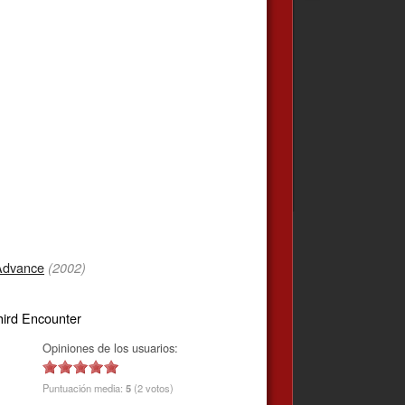
Advance
(2002)
hird Encounter
Opiniones de los usuarios:
Puntuación media:
5
(2 votos)