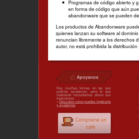
Programas de código abierto y g
en forma de código que aún pued
abandonware que se pueden descar
Los productos de Abandonware pueden 
quienes lanzan su software al dominio
renuncian libremente a los derechos de
autor, no está prohibida la distribución
Apoyanos
Hay muchas formas en las que
podrías ayudarnos, pero lo que
realmente necesitamos ahora son
traductores.
»
Descubre cómo puedes implicarte
y ayudarnos
Cómprame un
café