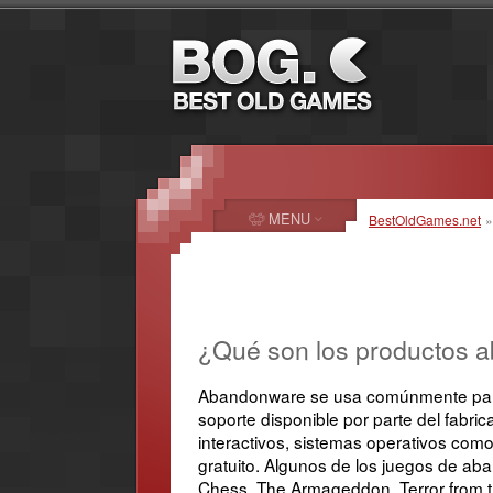
MENU
BestOldGames.net
»
¿Qué son los productos 
Abandonware se usa comúnmente para r
soporte disponible por parte del fabr
interactivos, sistemas operativos com
gratuito. Algunos de los juegos de aba
Chess, The Armageddon, Terror from th