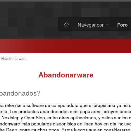
Navegar por
Foro
 Abandonarware
Abandonarware
abandonados?
eferirse a software de computadora que el propietario ya no us
icante. Los productos abandonados más populares incluyen proc
o Nextstep y OpenStep, entre otras aplicaciones, y estos suelen 
ndonware más populares disponibles en línea hoy en día incluyen 
e Deep, entre muchos otros. Estos juegos suelen considerarse d