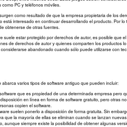
os como PC y teléfonos móviles.
rgen como resultado de que la empresa propietaria de los derec
 está interesado en continuar desarrollando el producto. Por lo t
ede obtenerse de otras fuentes.
 suele estar protegido por derechos de autor, es posible que el p
ones de derechos de autor y quienes comparten los productos l
de considerarse abandonado cuando sólo puede utilizarse con te
 abarca varios tipos de software antiguo que pueden incluir:
al software que es propiedad de una determinada empresa pero q
isposición en línea en forma de software gratuito, pero otras n
ersonas copien el software.
are suelen ponerlo a disposición de forma gratuita. Sin embargo,
 ya que la mayoría de ellas se eliminan cuando se lanzan nueva
o, aunque siempre existe la posibilidad de obtener algunas versi