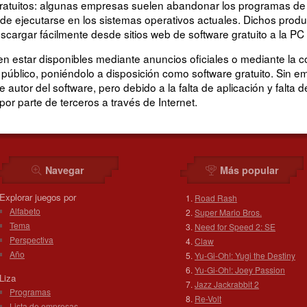
ratuitos: algunas empresas suelen abandonar los programas de 
e ejecutarse en los sistemas operativos actuales. Dichos produ
gar fácilmente desde sitios web de software gratuito a la PC o 
estar disponibles mediante anuncios oficiales o mediante la c
 público, poniéndolo a disposición como software gratuito. Sin 
 autor del software, pero debido a la falta de aplicación y falta 
 por parte de terceros a través de Internet.
Navegar
Más popular
Explorar juegos por
Road Rash
Alfabeto
Super Mario Bros.
Tema
Need for Speed 2: SE
Perspectiva
Claw
Año
Yu-Gi-Oh!: Yugi the Destiny
Yu-Gi-Oh!: Joey Passion
Liza
Jazz Jackrabbit 2
Programas
Re-Volt
Lista de empresas