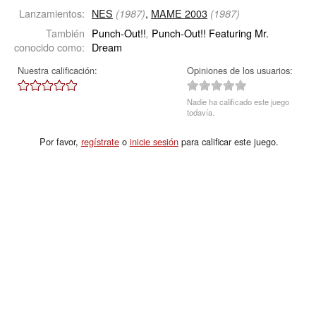
Lanzamientos:
NES
,
MAME 2003
(1987)
(1987)
También
Punch-Out!!
Punch-Out!! Featuring Mr.
,
conocido como:
Dream
Nuestra calificación:
Opiniones de los usuarios:
Nadie ha calificado este juego
todavía.
Por favor,
regístrate
o
inicie sesión
para calificar este juego.