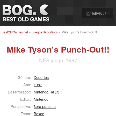
MENU
BestOldGames.net
»
Juegos deportivos
»
Mike Tyson's Punch-Out!!
Mike Tyson's Punch-Out!!
NES juego, 1987
Género:
Deportes
Año:
1987
Desarrollador:
Nintendo R&D3
Editor:
Nintendo
Perspectiva:
3era persona
Tema:
Boxeo