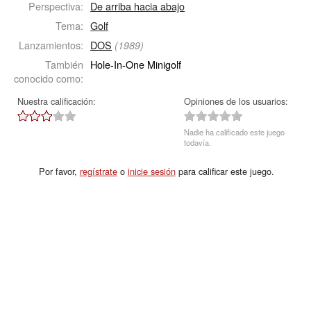
Perspectiva:
De arriba hacia abajo
Tema:
Golf
Lanzamientos:
DOS
(1989)
También
Hole-In-One Minigolf
conocido como:
Nuestra calificación:
Opiniones de los usuarios:
Nadie ha calificado este juego
todavía.
Por favor,
regístrate
o
inicie sesión
para calificar este juego.