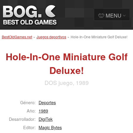
MENU
BestOldGames.net
»
Juegos deportivos
»
Hole-In-One Miniature Golf Deluxe!
Hole-In-One Miniature Golf
Deluxe!
DOS juego, 1989
Género:
Deportes
Año:
1989
Desarrollador:
DigiTek
Editor:
Magic Bytes