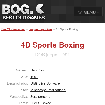
MENU
BestOldGames.net
»
Juegos deportivos
»
4D Sports Boxing
4D Sports Boxing
DOS juego, 1991
Género:
Deportes
Año:
1991
Desarrollador:
Distinctive Software
Editor:
Mindscape International
Perspectiva:
3era persona
Tema:
Lucha
,
Boxeo