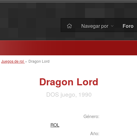
Navegar por
Foro
»
Juegos de rol
»
Dragon Lord
Dragon Lord
DOS juego, 1990
Género:
ROL
Año: