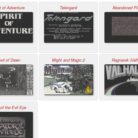
it of Adventure
Telengard
Abandoned Pl
vil of Dawn
Might and Magic 2
Ragnarok (Valh
 of the Evil Eye