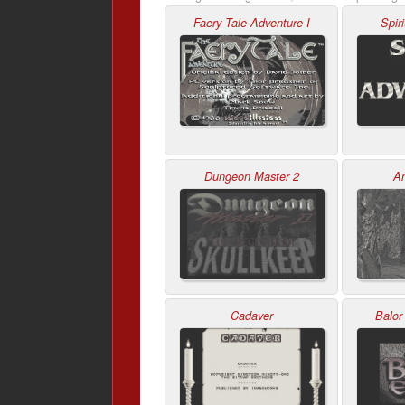
Faery Tale Adventure I
Spir
Dungeon Master 2
An
Cadaver
Balor