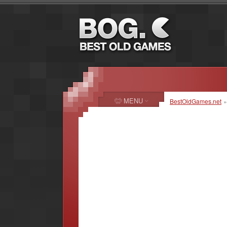
MENU
BestOldGames.net