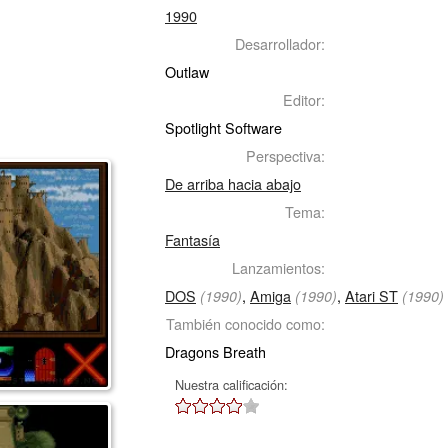
1990
Desarrollador:
Outlaw
Editor:
Spotlight Software
Perspectiva:
De arriba hacia abajo
Tema:
Fantasía
Lanzamientos:
DOS
,
Amiga
,
Atari ST
(1990)
(1990)
(1990)
También conocido como:
Dragons Breath
Nuestra calificación: