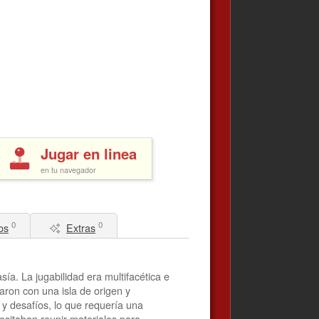
Jugar en linea
en tu navegador
0
0
os
Extras
a. La jugabilidad era multifacética e
aron con una isla de origen y
 y desafíos, lo que requería una
cesitaban reunir materiales para