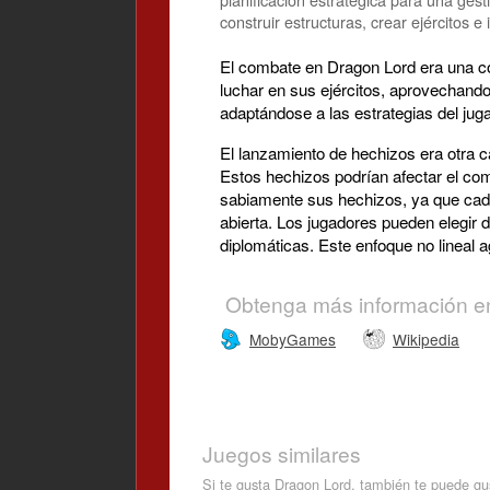
construir estructuras, crear ejércitos e
El combate en Dragon Lord era una co
luchar en sus ejércitos, aprovechando
adaptándose a las estrategias del juga
El lanzamiento de hechizos era otra c
Estos hechizos podrían afectar el comb
sabiamente sus hechizos, ya que cada
abierta. Los jugadores pueden elegir d
diplomáticas. Este enfoque no lineal a
Obtenga más información e
MobyGames
Wikipedia
Juegos similares
Si te gusta Dragon Lord, también te puede gu