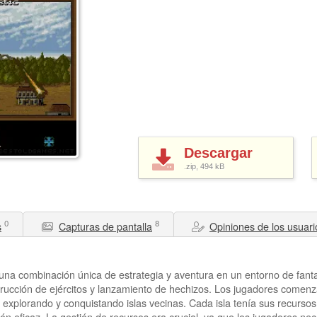
Descargar
.zip, 494
kB
0
8
s
Capturas de pantalla
Opiniones de los usuari
na combinación única de estrategia y aventura en un entorno de fantasí
trucción de ejércitos y lanzamiento de hechizos. Los jugadores comenz
 explorando y conquistando islas vecinas. Cada isla tenía sus recursos
ión eficaz. La gestión de recursos era crucial, ya que los jugadores ne