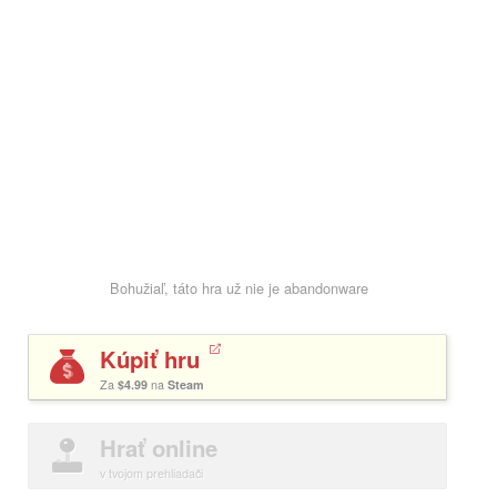
Bohužiaľ, táto hra už nie je abandonware
Kúpiť hru
Za
$4.99
na
Steam
Hrať online
v tvojom prehliadači