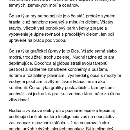
temných, zemských morí a oceánov.
Čo sa týka hry samotnej nie je o čo stáť, pretože systém
hrania je až hanebne rovanký s minulím dielom. Všetky
stavby, všetok vaš ponorkový park všetky zbrane a
vybavenie je úplne rovnaké s predošlým dielom, len boli
upravené na prácu pod vodou.
Čo sa týka grafickej úpravy je to Des. Všade samá slabo
modrá, trocu žltej, trochu zelenej. Nudné fádne až priam
deprimujúce. Dokonca aj glóbus stratil svoju farebnú
pestrosť a nádherne zafarbené kontinenty s púšťami,
horami a rozľahlímy planinami, vystriedal glóbus s modrými
vodnými plochami a žltými fľakmi tváriacimi sa ako
kontinenti. Čo sa týka grafiky postavičiek... tam by som
pochválil asi jedine tak grafiku zverinca ktorí máte za úlohu
zlikvidovať.
Hudba a zvukové efekty sú o poznanie lepšie a lepšie aj
podtrhujú danú atmosféru Inteligencia vašich nepriateľov
zas naopak o poznanie stúpla. Už sa nesprávajú ako
banda tupých,krivých, slepých panákov. Sú inteligentný,