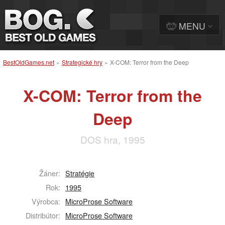
MENU
BestOldGames.net
»
Strategické hry
»
X-COM: Terror from the Deep
X-COM: Terror from the
Deep
DOS hra, 1995
Žáner:
Stratégie
Rok:
1995
Výrobca:
MicroProse Software
Distribútor:
MicroProse Software