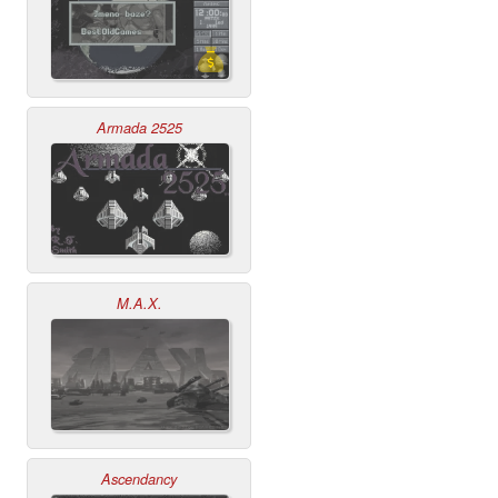
Armada 2525
M.A.X.
Ascendancy