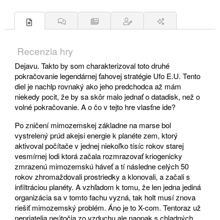
Recenzia hry
Dejavu. Takto by som charakterizoval toto druhé
pokračovanie legendárnej ťahovej stratégie Ufo E.U. Tento
diel je nachlp rovnaký ako jeho predchodca až mám
niekedy pocit, že by sa skôr malo jednať o datadisk, než o
volné pokračovanie. A o čo v tejto hre vlasťne ide?
Po zničení mimozemskej základne na marse bol
vystrelený prúd akejsi energie k planéte zem, ktorý
aktivoval počítače v jednej niekoľko tísíc rokov starej
vesmírnej lodi ktorá začala rozmrazovať kriogenicky
zmrazenú mimozemskú háveť a tí následne celých 50
rokov zhromaždovali prostriedky a klonovali, a začali s
infiltráciou planéty. A vzhľadom k tomu, že len jedna jediná
organizácia sa v tomto fachu vyzná, tak holt musí znova
riešiť mimozemský problém. Áno je to X-com. Tentoraz už
nepriatelia neútočia zo vzduchu ale naopak s chladných,