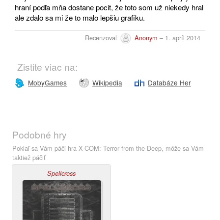
hraní podľa mňa dostane pocit, že toto som už niekedy hral
ale zdalo sa mi že to malo lepšiu grafiku.
Recenzoval
Anonym
– 1. apríl 2014
Zistite viac na:
MobyGames
Wikipedia
Databáze Her
Podobné hry
Pokiaľ sa Vám páči hra X-COM: Terror from the Deep, môže sa Vám
taktiež páčiť
Spellcross