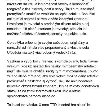
navzájom sa krijú a ich presnosť strelby a schopnosť
reagovať je tiež niekedy dosť o nervy. Takže musíte dosť
premýšalť a snažiť sa zvoliť čo najlepšiu taktiku. Bohužial
ani mimíci neprešli okrem vizáže žiadnými zmenami.
Hrateľnosť je rovnaká s predošlým dielom takže o nej
nebudem nič písať. Interface je rovnaký, pribudla len
možnosť zálohovať časové jednotky na pokľaknutie.
Čo sa týka príbehu, je svojim spôsobom originálny a
narozdiel od minula viac prepracovaný a vlastne celá
Ufopédia má taký viac odborný vedecký ráz.
Výzkum a vývoj bol v hre viac zkomplikovaný, teda hlavne
výskum, kde už nestačí len nejaký mimozemský artefakt
nájsť, ale musíte chytiť aj určitý tym mimozemšťana ( buďto
živého alebo mŕtveho) aby bolo vôbec možné daný artefakt
preskúmať a následne aj vyrobiť. Tak isto ani fincovanie
neprešlo obzvláštnymi zmenami, len na miesto jednotlivých
štátov sa na zemi sformovali akési únie a rôzne
spoločenstvá národov alebo čo.
To je asi tak všetko. X-com TTD je dobrá hra ale pri jej