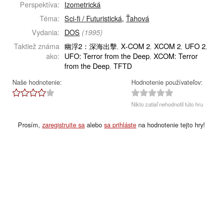
Perspektíva:
Izometrická
Téma:
Sci-fi / Futuristická
,
Ťahová
Vydania:
DOS
(1995)
Taktiež známa
幽浮2：深海出擊
X-COM 2
XCOM 2
UFO 2
,
,
,
,
ako:
UFO: Terror from the Deep
XCOM: Terror
,
from the Deep
TFTD
,
Naše hodnotenie:
Hodnotenie používateľov:
Nikto zatiaľ nehodnotil túto hru
Prosím,
zaregistrujte sa
alebo
sa prihláste
na hodnotenie tejto hry!