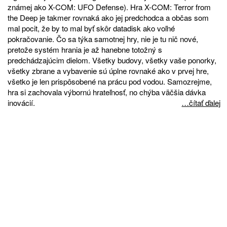
známej ako X-COM: UFO Defense). Hra X-COM: Terror from
the Deep je takmer rovnaká ako jej predchodca a občas som
mal pocit, že by to mal byť skôr datadisk ako voľné
pokračovanie. Čo sa týka samotnej hry, nie je tu nič nové,
pretože systém hrania je až hanebne totožný s
predchádzajúcim dielom. Všetky budovy, všetky vaše ponorky,
všetky zbrane a vybavenie sú úplne rovnaké ako v prvej hre,
všetko je len prispôsobené na prácu pod vodou. Samozrejme,
hra si zachovala výbornú hrateľnosť, no chýba väčšia dávka
inovácií.
…čítať ďalej