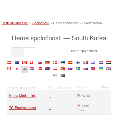
BestOldGames.net
»
Spoločnosti
»
Herné spoločnosti — South Korea
Herné spoločnosti — South Korea
at
au
ca
ch
cz
de
dk
ee
es
fi
fr
gr
hr
hu
it
jp
kr
nl
no
nz
pl
pt
ru
se
sk
tw
ua
uk
us
za
Názov spoločnosti
Hry
Založená
Poloha
Www
Korea Media Link
1
Korea
South
TG Entertainment
1
Korea