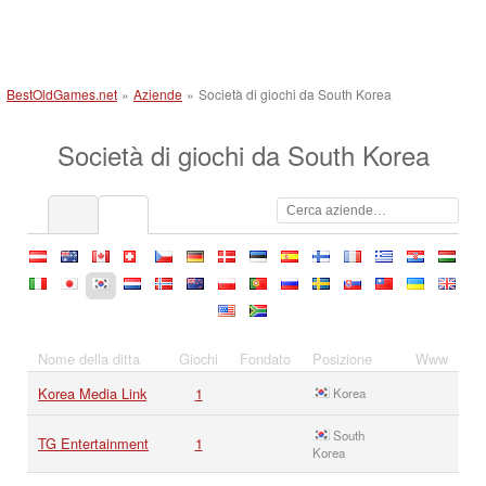
BestOldGames.net
»
Aziende
»
Società di giochi da South Korea
Società di giochi da South Korea
at
au
ca
ch
cz
de
dk
ee
es
fi
fr
gr
hr
hu
it
jp
kr
nl
no
nz
pl
pt
ru
se
sk
tw
ua
uk
us
za
Nome della ditta
Giochi
Fondato
Posizione
Www
Korea Media Link
1
Korea
South
TG Entertainment
1
Korea