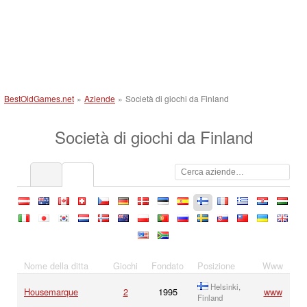
BestOldGames.net
»
Aziende
»
Società di giochi da Finland
Società di giochi da Finland
at
au
ca
ch
cz
de
dk
ee
es
fi
fr
gr
hr
hu
it
jp
kr
nl
no
nz
pl
pt
ru
se
sk
tw
ua
uk
us
za
Nome della ditta
Giochi
Fondato
Posizione
Www
Helsinki,
Housemarque
2
1995
www
Finland