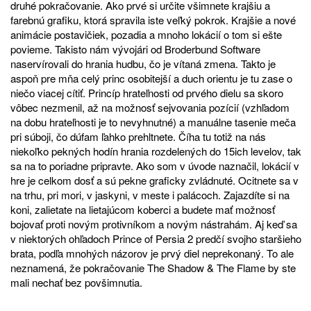
druhé pokračovanie. Ako prvé si určite všimnete krajšiu a
farebnú grafiku, ktorá spravila iste veľký pokrok. Krajšie a nové
animácie postavičiek, pozadia a mnoho lokácií o tom si ešte
povieme. Takisto nám vývojári od Broderbund Software
naservírovali do hrania hudbu, čo je vítaná zmena. Takto je
aspoň pre mňa celý princ osobitejší a duch orientu je tu zase o
niečo viacej cítiť. Princíp hrateľnosti od prvého dielu sa skoro
vôbec nezmenil, až na možnosť sejvovania pozícií (vzhľadom
na dobu hrateľnosti je to nevyhnutné) a manuálne tasenie meča
pri súboji, čo dúfam ľahko prehltnete. Číha tu totiž na nás
niekoľko pekných hodín hrania rozdelených do 15ich levelov, tak
sa na to poriadne pripravte. Ako som v úvode naznačil, lokácií v
hre je celkom dosť a sú pekne graficky zvládnuté. Ocitnete sa v
na trhu, pri mori, v jaskyni, v meste i palácoch. Zajazdíte si na
koni, zalietate na lietajúcom koberci a budete mať možnosť
bojovať proti novým protivníkom a novým nástrahám. Aj keď sa
v niektorých ohľadoch Prince of Persia 2 predčí svojho staršieho
brata, podľa mnohých názorov je prvý diel neprekonaný. To ale
neznamená, že pokračovanie The Shadow & The Flame by ste
mali nechať bez povšimnutia.