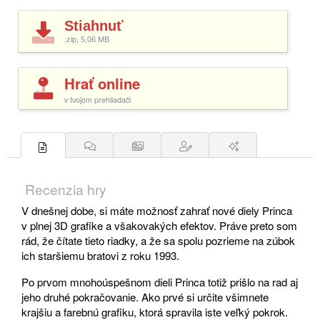
Stiahnuť
.zip, 5,06
MB
Hrať online
v tvojom prehliadači
Recenzia hry
V dnešnej dobe, si máte možnosť zahrať nové diely Princa
v plnej 3D grafike a všakovakých efektov. Práve preto som
rád, že čítate tieto riadky, a že sa spolu pozrieme na zúbok
ich staršiemu bratovi z roku 1993.
Po prvom mnohoúspešnom dieli Princa totiž prišlo na rad aj
jeho druhé pokračovanie. Ako prvé si určite všimnete
krajšiu a farebnú grafiku, ktorá spravila iste veľký pokrok.