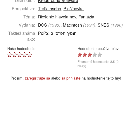
Distribútor:
Brøderbund Software
Perspektíva:
Tretia osoba
,
Plošinovka
Téma:
Riešenie hlavolamov
,
Fantázia
Vydania:
DOS
,
Macintosh
,
SNES
(1993)
(1994)
(1996)
Taktiež známa
PoP2
הנסיך הפרסי 2
,
ako:
Naše hodnotenie:
Hodnotenie používateľov:
Priemerné hodnotenie:
2.5
(2
hlasy)
Prosím,
zaregistrujte sa
alebo
sa prihláste
na hodnotenie tejto hry!