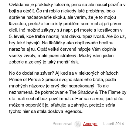
Ovládanie je prakticky totožné, princ sa ale naučil plaziť a v
boji sa otočiť. Čo mi robilo niekedy isté problémy, bolo
správne načasovanie skoku, ale verím, že je to mojou
ľavosťou, pretože tento istý problém som mal aj pri prvom
dieli. Iné možné zákysy sú napr. pri moste s kostlivcom v
5. leveli, kde treba naozaj mať dávku trpezlivosti. Ale čo už,
hry také bývajú. Na fľaštičky ako dopľnovače healthu
narazíte aj tu. Opäť veľké červené nápoje Vám doplnia
všetky životy, malé jeden stratený. Modrý vám jeden
zoberie a zelený je taký menší risk.
No čo dodať na záver? Aj keď sa v niektorých ohľadoch
Prince of Persia 2 predčí svojho staršieho brata, podľa
mnohých názorov je prvý diel neprekonaný. To ale
neznamená, že pokračovanie The Shadow & The Flame by
ste mali nechať bez povšimnutia. Hor sa na vec, jediné čo
môžem odporúčiť je, sťahujte a zahrajte, pretože séria
týchto hier sa stala doslova legendou.
Recenzoval
Anonym
– 1. apríl 2014