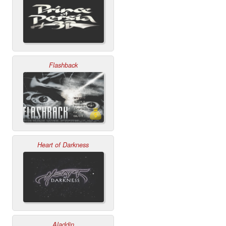
Flashback
Heart of Darkness
Aladdin