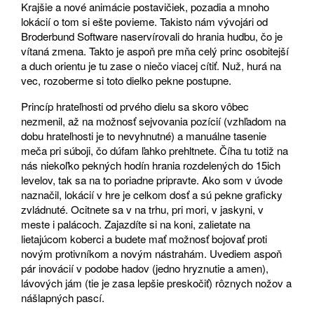
Krajšie a nové animácie postavičiek, pozadia a mnoho
lokácií o tom si ešte povieme. Takisto nám vývojári od
Broderbund Software naservírovali do hrania hudbu, čo je
vítaná zmena. Takto je aspoň pre mňa celý princ osobitejší
a duch orientu je tu zase o niečo viacej cítiť. Nuž, hurá na
vec, rozoberme si toto dielko pekne postupne.
Princíp hrateľnosti od prvého dielu sa skoro vôbec
nezmenil, až na možnosť sejvovania pozícií (vzhľadom na
dobu hrateľnosti je to nevyhnutné) a manuálne tasenie
meča pri súboji, čo dúfam ľahko prehltnete. Číha tu totiž na
nás niekoľko pekných hodín hrania rozdelených do 15ich
levelov, tak sa na to poriadne pripravte. Ako som v úvode
naznačil, lokácií v hre je celkom dosť a sú pekne graficky
zvládnuté. Ocitnete sa v na trhu, pri mori, v jaskyni, v
meste i palácoch. Zajazdíte si na koni, zalietate na
lietajúcom koberci a budete mať možnosť bojovať proti
novým protivníkom a novým nástrahám. Uvediem aspoň
pár inovácií v podobe hadov (jedno hryznutie a amen),
lávových jám (tie je zasa lepšie preskočiť) rôznych nožov a
nášlapných pascí.