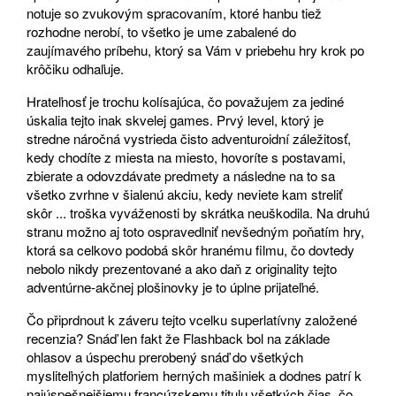
notuje so zvukovým spracovaním, ktoré hanbu tiež
rozhodne nerobí, to všetko je ume zabalené do
zaujímavého príbehu, ktorý sa Vám v priebehu hry krok po
krôčiku odhaľuje.
Hrateľnosť je trochu kolísajúca, čo považujem za jediné
úskalia tejto inak skvelej games. Prvý level, ktorý je
stredne náročná vystrieda čisto adventuroidní záležitosť,
kedy chodíte z miesta na miesto, hovoríte s postavami,
zbierate a odovzdávate predmety a následne na to sa
všetko zvrhne v šialenú akciu, kedy neviete kam streliť
skôr ... troška vyváženosti by skrátka neuškodila. Na druhú
stranu možno aj toto ospravedlniť nevšedným poňatím hry,
ktorá sa celkovo podobá skôr hranému filmu, čo dovtedy
nebolo nikdy prezentované a ako daň z originality tejto
adventúrne-akčnej plošinovky je to úplne prijateľné.
Čo připrdnout k záveru tejto vcelku superlatívny založené
recenzia? Snáď len fakt že Flashback bol na základe
ohlasov a úspechu prerobený snáď do všetkých
mysliteľných platforiem herných mašiniek a dodnes patrí k
najúspešnejšiemu francúzskemu titulu všetkých čias, čo