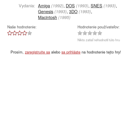
Vydania:
Amiga
,
DOS
,
SNES
,
(1992)
(1993)
(1993)
Genesis
,
3DO
,
(1993)
(1993)
Macintosh
(1995)
Naše hodnotenie:
Hodnotenie používateľov:
Nikto zatiaľ nehodnotil túto hru
Prosím,
zaregistrujte sa
alebo
sa prihláste
na hodnotenie tejto hry!