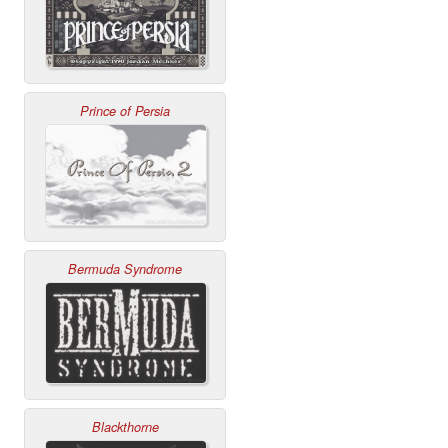
Prince of Persia
Bermuda Syndrome
Blackthorne