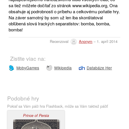
sa tiež môžete dočítať zo stránok www.wikipedia.org, Ona
obsahuje aj podrobnosti o príbehu a celkovému poňatie hry.
Na záver samotný by som už len iba skonštatoval
obľúbená slová Irackých separatistov: bomba, bomba,
bomba!
Recenzoval
Anonym
– 1. apríl 2014
Zistite viac na:
MobyGames
Wikipedia
Databáze Her
Podobné hry
Pokiaľ sa Vám páči hra Flashback, môže sa Vám taktiež páčiť
Prince of Persia