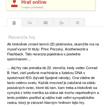
Hrať online
v tvojom prehliadači
Recenzia hry
Ak ktokoľvek zmieni termín 2D plošinovka, okamžite ma na
myseľ vynorí tri tituly: Princ Perzský, Anotherworld a
Flashback. Táto recenzia pojednáva o posledne
spomínanom ...
... dej hry nás prenáša do 22. storočia, kedy vedec Conrad
B. Hart, zistí podivné machinácie s ľudskou DNA v
spoločnosti IEG (bývalé Spojené národy), Ona vládne de
facto celému svetu. Každá mocnosť je založená na stádu
poslušných oviec, ktoré idú tam, kam treba a ktokoľvek sa
vymyká z tohto merítka sa stáva tak trochu nepohodlným a
tento problém postihol aj nášho inak veľmi sympatického
vedca, ktorý je zároveň hlavným hrdinom tejto hry.