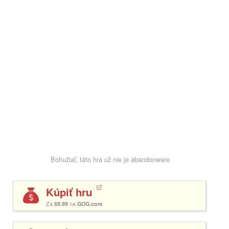
Bohužiaľ, táto hra už nie je abandonware
Kúpiť hru
Za
$9.99
na
GOG.com