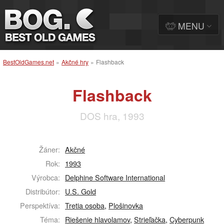
MENU
BestOldGames.net
»
Akčné hry
»
Flashback
Flashback
DOS hra, 1993
Žáner:
Akčné
Rok:
1993
Výrobca:
Delphine Software International
Distribútor:
U.S. Gold
Perspektíva:
Tretia osoba
,
Plošinovka
Téma:
Riešenie hlavolamov
,
Strieľačka
,
Cyberpunk