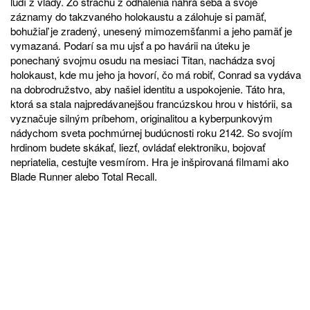
ľudí z vlády. Zo strachu z odhalenia nahrá seba a svoje
záznamy do takzvaného holokaustu a zálohuje si pamäť,
bohužiaľ je zradený, unesený mimozemšťanmi a jeho pamäť je
vymazaná. Podarí sa mu ujsť a po havárii na úteku je
ponechaný svojmu osudu na mesiaci Titan, nachádza svoj
holokaust, kde mu jeho ja hovorí, čo má robiť, Conrad sa vydáva
na dobrodružstvo, aby našiel identitu a uspokojenie. Táto hra,
ktorá sa stala najpredávanejšou francúzskou hrou v histórii, sa
vyznačuje silným príbehom, originalitou a kyberpunkovým
nádychom sveta pochmúrnej budúcnosti roku 2142. So svojím
hrdinom budete skákať, liezť, ovládať elektroniku, bojovať
nepriatelia, cestujte vesmírom. Hra je inšpirovaná filmami ako
Blade Runner alebo Total Recall.