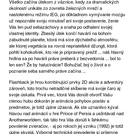
Všetko začína útekom z väznice, kedy za dramatických
okolností unikáte zo zovretia železných mreží a
nastolenému režimu IEG, po dôkladnom vymývanie mozgu
už nepoznáte svoju minulosť ani svoje postavenie, ženie
Vás len pud sebazáchovy a snaha po odhalení svojej
vlastnej identity. Zbesilý útek končí havárií na bohom
zabudnuté planéte, ktorá má síce dýchateľnú atmosféru,
ale ktorej vegetácia sa rovná nepriateľské džungli, ktorá
pohltí kohokoľvek, kto nie je pripravený prežiť ... náš hlavný
hrdina sa po havárii práve preberá z bezvedomia ... bol to
len sen? Že by halucinácie? Bohužiaľ, boj o život a o
poznanie seba samého práve začína ...
Flashback je hrou kombinujúci prvky 2D akcie a adventúry
zároveň, toto trochu netradičné skĺbenie má svoje čaro aj
svoje úskalia. Prvá vec, ktorá Vás donúti otvoriť Vašu
ctenou hubu dokorán je animácia pohybov postáv a
predmetov, je totiž úplne úžasná. Ak ste uznanlivo kýval
hlavou nad animácií v hre Prince of Persia a uslintávali nad
Anotherworldem, tak táto hra Vás donúti k ľahkému
povolenie zvieračov, - aj po rokoch jej vzniku (1992) je totiž
úplne skvelá. Výborné technické prevedenie si príjemne