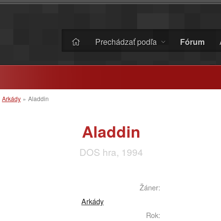
Prechádzať podľa
Fórum
»
Arkády
»
Aladdin
Aladdin
DOS hra, 1994
Žáner:
Arkády
Rok: