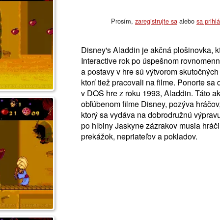
Prosím,
zaregistrujte sa
alebo
sa prihl
Disney's Aladdin je akčná plošinovka, k
Interactive rok po úspešnom rovnomenn
a postavy v hre sú výtvorom skutočných
ktorí tiež pracovali na filme. Ponorte s
v DOS hre z roku 1993, Aladdin. Táto a
obľúbenom filme Disney, pozýva hráčov, 
ktorý sa vydáva na dobrodružnú výprav
po hlbiny Jaskyne zázrakov musia hráč
prekážok, nepriateľov a pokladov.