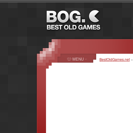
MENU
BestOldGames.net