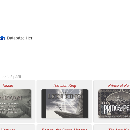
Databáze Her
taktiež páčiť
Tarzan
The Lion King
Prince of Per
Hercules
Bart vs. the Space Mutants
The Lion Kin