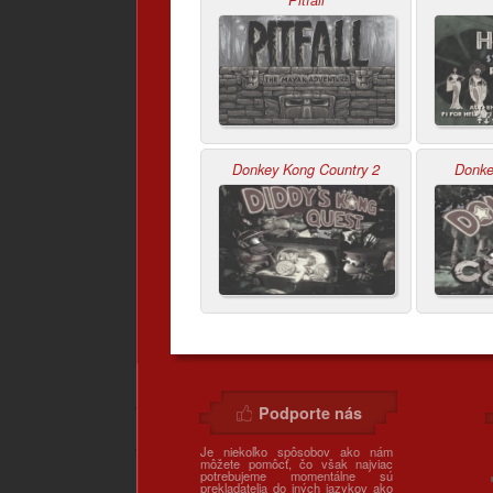
Donkey Kong Country 2
Donke
Podporte nás
Je niekoľko spôsobov ako nám
môžete pomôcť, čo však najviac
potrebujeme momentálne sú
prekladatelia do iných jazykov ako