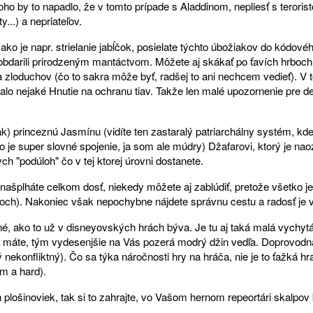
ho by to napadlo, že v tomto prípade s Aladdinom, nepliesť s terori
...) a nepriateľov.
ko je napr. strielanie jabĺčok, posielate týchto úbožiakov do kódovéh
neobdarili prirodzeným mantáctvom. Môžete aj skákať po ťavích hrboch,
a zloduchov (čo to sakra môže byť, radšej to ani nechcem vedieť). V t
lo nejaké Hnutie na ochranu tiav. Takže len malé upozornenie pre de
nak) princeznú Jasmínu (vidíte ten zastaralý patriarchálny systém, k
(to je super slovné spojenie, ja som ale múdry) Džafarovi, ktorý je nao
"podúloh" čo v tej ktorej úrovni dostanete.
našplháte celkom dosť, niekedy môžete aj zablúdiť, pretože všetko j
och). Nakoniec však nepochybne nájdete správnu cestu a radosť je v
né, ako to už v disneyovských hrách býva. Je tu aj taká malá vychytá
 máte, tým vydesenjšie na Vás pozerá modrý džin vedľa. Doprovodná
ý nekonfliktný). Čo sa týka náročnosti hry na hráča, nie je to ťažká 
m a hard).
 plošinoviek, tak si to zahrajte, vo Vašom hernom repeortári skalpov