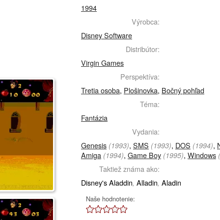
1994
Výrobca:
Disney Software
Distribútor:
Virgin Games
Perspektíva:
Tretia osoba
,
Plošinovka
,
Bočný pohľad
Téma:
Fantázia
Vydania:
Genesis
,
SMS
,
DOS
,
(1993)
(1993)
(1994)
Amiga
,
Game Boy
,
Windows
(1994)
(1995)
Taktiež známa ako:
Disney's Aladdin
Alladin
Aladin
,
,
Naše hodnotenie: