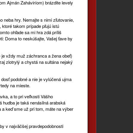
stom Ajmán Zaháviríom) brázdite levely
o neba hry. Nemajte s nimi zľutovanie,
 ktoré takom prípade pľujú istú
omto ohľade sa mi hra zdá príliš
ti: Doma to neskúšajte, Vašej ťave by
de je vždy muž záchranca a žena obeť)
zaj zlotrylý a chystá na sultána nejaký
e dosť podobné a nie je vylúčená ujma
tedy na mieste.
vka, a to pri veľkosti Vášho
 hudba je taká nenásilná arabská
hra a keď sme už pri tom, máte na výber
 by v najväčšej pravdepodobnosti