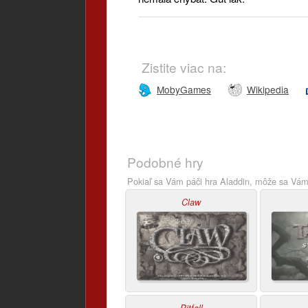
Zistite viac na:
MobyGames
Wikipedia
Podobné hry
Pokiaľ sa Vám páči hra Aladdin, môže sa Vám 
Claw
Pitfall