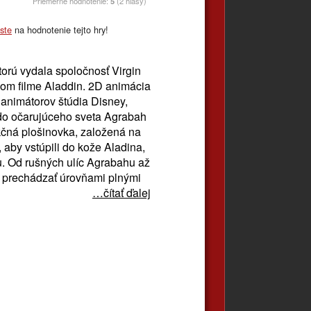
Priemerné hodnotenie:
5
(2 hlasy)
áste
na hodnotenie tejto hry!
torú vydala spoločnosť Virgin
om filme Aladdin. 2D animácia
 animátorov štúdia Disney,
a do očarujúceho sveta Agrabah
kčná plošinovka, založená na
aby vstúpili do kože Aladina,
u. Od rušných ulíc Agrabahu až
i prechádzať úrovňami plnými
…čítať ďalej