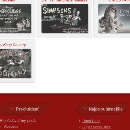
y Kong Country
Prechádzať
Najpopulárnejšie
Prehľadávať hry podľa
Road Rash
Abeceda
Super Mario Bros.