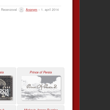
Recenzoval
Anonym
– 1. apríl 2014
sia
Prince of Persia
g 2
Mickey's Jigsaw Puzzles