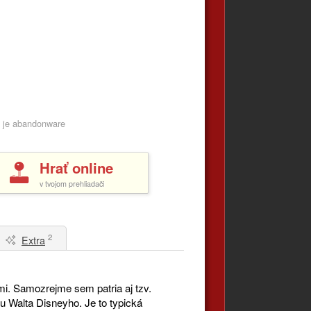
ie je abandonware
Hrať online
v tvojom prehliadači
2
Extra
mi. Samozrejme sem patria aj tzv.
cu Walta Disneyho. Je to typická