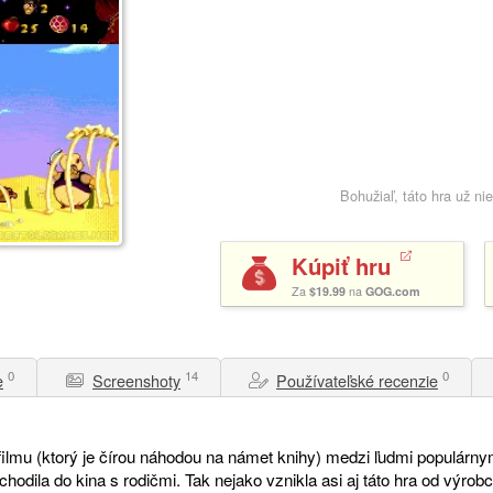
Bohužiaľ, táto hra už n
Kúpiť hru
Za
$19.99
na
GOG.com
0
14
0
e
Screenshoty
Používateľské recenzie
filmu (ktorý je čírou náhodou na námet knihy) medzi ľudmi populárny
hodila do kina s rodičmi. Tak nejako vznikla asi aj táto hra od výrob