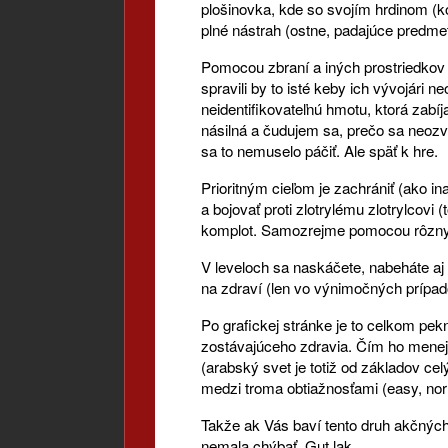
plošinovka, kde so svojím hrdinom (ko
plné nástrah (ostne, padajúce predmety
Pomocou zbraní a iných prostriedkov a
spravili by to isté keby ich vývojári 
neidentifikovateľnú hmotu, ktorá zabíj
násilná a čudujem sa, prečo sa neozva
sa to nemuselo páčiť. Ale späť k hre.
Prioritným cieľom je zachrániť (ako i
a bojovať proti zlotrylému zlotrylcovi 
komplot. Samozrejme pomocou rôznych 
V leveloch sa naskáčete, nabeháte aj 
na zdraví (len vo výnimočných prípad
Po grafickej stránke je to celkom pek
zostávajúceho zdravia. Čím ho menej
(arabský svet je totiž od základov cel
medzi troma obtiažnosťami (easy, nor
Takže ak Vás baví tento druh akčných
nemala chýbať. Gut lak.