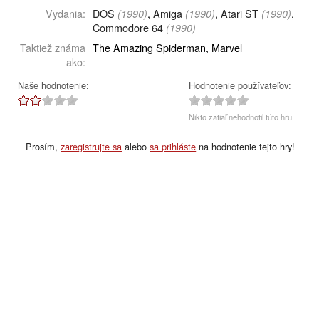
Vydania:
DOS
,
Amiga
,
Atari ST
,
(1990)
(1990)
(1990)
Commodore 64
(1990)
Taktiež známa
The Amazing Spiderman, Marvel
ako:
Naše hodnotenie:
Hodnotenie používateľov:
Nikto zatiaľ nehodnotil túto hru
Prosím,
zaregistrujte sa
alebo
sa prihláste
na hodnotenie tejto hry!