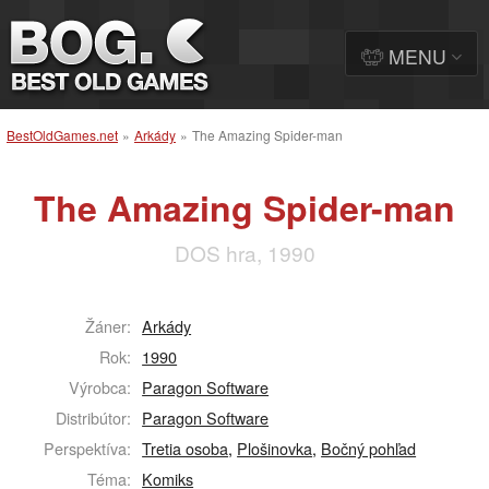
MENU
BestOldGames.net
»
Arkády
»
The Amazing Spider-man
The Amazing Spider-man
DOS hra, 1990
Žáner:
Arkády
Rok:
1990
Výrobca:
Paragon Software
Distribútor:
Paragon Software
Perspektíva:
Tretia osoba
,
Plošinovka
,
Bočný pohľad
Téma:
Komiks