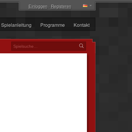
Einloggen
·
Registeren
Spielanleitung
Programme
Kontakt