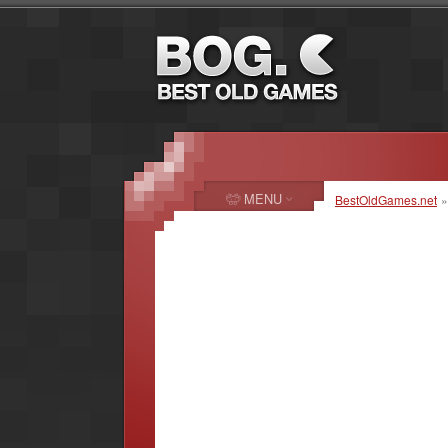
MENU
BestOldGames.net