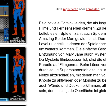
Bitte
registrieren
oder
anmelden
, um 
Es gibt viele Comic-Helden, die als Insp
Filme und Fernsehserien dienten. Zu d
beliebtesten Spielen zählt auch Spide
Amazing Spider-Man gewidmet ist. Das S
Level unterteilt, in denen der Spieler b
um weiterzukommen. Die einfache Gesch
Entführung von Mary Jane durch Myster
Da Mysterio filmbesessen ist, sind die e
Parodie auf Filmgenres. Beim Lösen v
durch seine Superspinnenfähigkeiten unt
Netze abzuschießen, mit denen man von
Knöpfe zu aktivieren oder Monster zu 
auch Wände und Decken erklimmen, all
sein, denn nicht jede Oberfläche ist glei