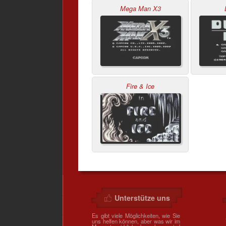
Mega Man X3
Fire & Ice
Unterstütze uns
Es gibt viele Möglichkeiten, wie Sie
uns helfen können, aber was wir im