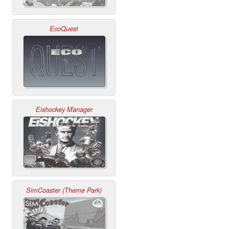
EcoQuest
Eishockey Manager
SimCoaster (Theme Park)