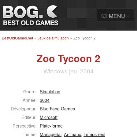
MENU
BestOldGames.net
»
Jeux de simulation
»
Zoo Tycoon 2
Zoo Tycoon 2
Windows jeu, 2004
Genre:
Simulation
Année:
2004
Développeur:
Blue Fang Games
Éditeur:
Microsoft
Perspective:
Plate-forme
Thème:
Managérial
,
Animaux
,
Temps réel