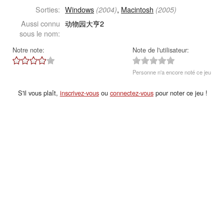
Sorties:
Windows
,
Macintosh
(2004)
(2005)
Aussi connu
动物园大亨2
sous le nom:
Notre note:
Note de l'utilisateur:
Personne n'a encore noté ce jeu
S'il vous plaît,
inscrivez-vous
ou
connectez-vous
pour noter ce jeu !