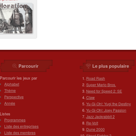
Parcourir
Le plus populaire
Parcourir les jeux par
Road Rash
Alphabet
Super Mario Bros.
Thème
Need for Speed 2: SE
Perspective
Claw
Année
Yu-Gi-Oh!: Yugi the Destiny
Yu-Gi-Oh!: Joey Passion
Listes
Jazz Jackrabbit 2
Programmes
Re-Volt
Liste des entreprises
Dune 2000
Liste des membres
Street Fighter 2