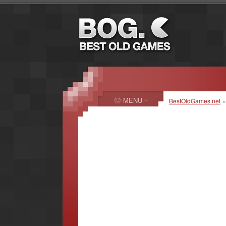
MENU
BestOldGames.net