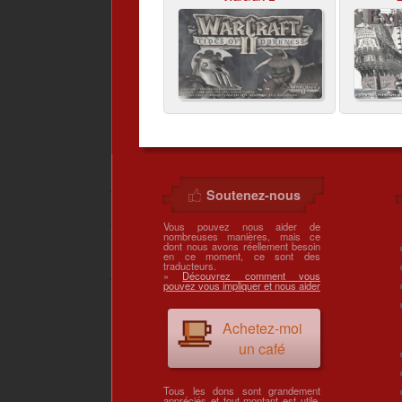
Soutenez-nous
Vous pouvez nous aider de
nombreuses manières, mais ce
dont nous avons réellement besoin
en ce moment, ce sont des
traducteurs.
»
Découvrez comment vous
pouvez vous impliquer et nous aider
Achetez-moi
un café
Tous les dons sont grandement
appréciés et tout montant est utile.