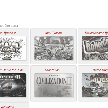
ut-être aussi
oo Tycoon 2
Mall Tycoon
RollerCoaster Ty
: Battle for Dune
Civilization 2
Battle Bug
xploration