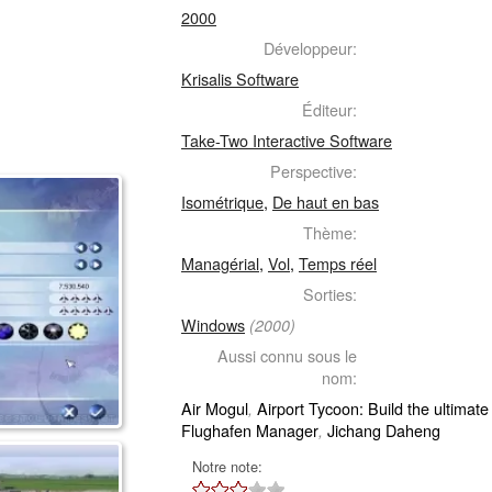
2000
Développeur:
Krisalis Software
Éditeur:
Take-Two Interactive Software
Perspective:
Isométrique
,
De haut en bas
Thème:
Managérial
,
Vol
,
Temps réel
Sorties:
Windows
(2000)
Aussi connu sous le
nom:
Air Mogul
Airport Tycoon: Build the ultimate
,
Flughafen Manager
Jichang Daheng
,
Notre note: