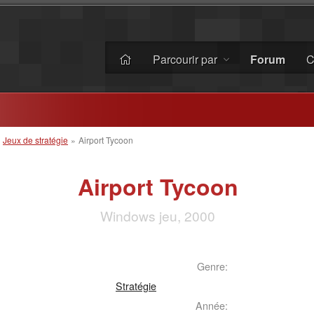
Parcourir par
Forum
C
»
Jeux de stratégie
»
Airport Tycoon
Airport Tycoon
Windows jeu, 2000
Genre:
Stratégie
Année: