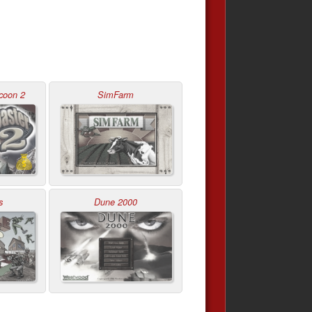
coon 2
SimFarm
s
Dune 2000