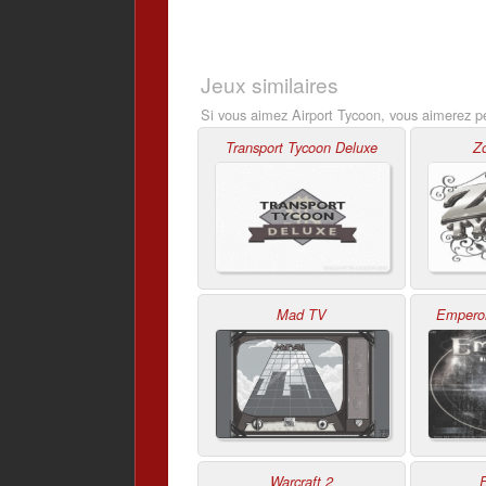
Jeux similaires
Si vous aimez Airport Tycoon, vous aimerez pe
Transport Tycoon Deluxe
Z
Mad TV
Emperor
Warcraft 2
E