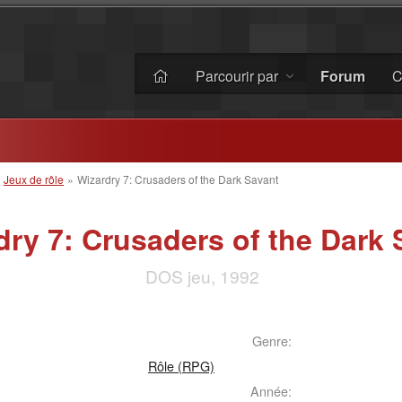
Parcourir par
Forum
C
»
Jeux de rôle
»
Wizardry 7: Crusaders of the Dark Savant
dry 7: Crusaders of the Dark 
DOS jeu, 1992
Genre:
Rôle (RPG)
Année: