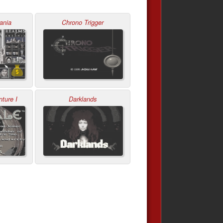
ania
Chrono Trigger
ture I
Darklands