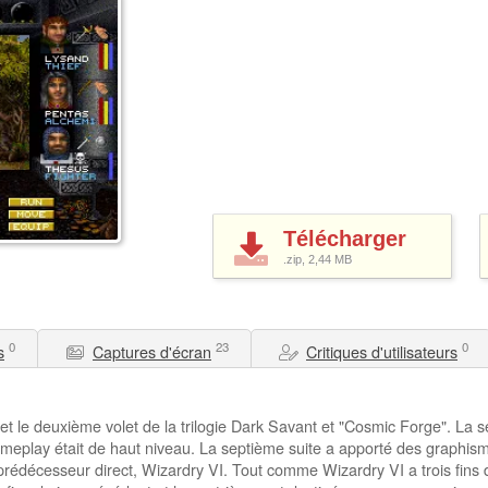
Télécharger
.zip, 2,44
MB
0
23
0
s
Captures d'écran
Critiques d'utilisateurs
et le deuxième volet de la trilogie Dark Savant et "Cosmic Forge". La s
eplay était de haut niveau. La septième suite a apporté des graphism
édécesseur direct, Wizardry VI. Tout comme Wizardry VI a trois fins d