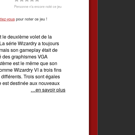
Personne n'a encore noté ce jeu
tez-vous
pour noter ce jeu !
t le deuxième volet de la
La série Wizardry a toujours
 mais son gameplay était de
rté des graphismes VGA
système est le même que son
omme Wizardry VI a trois fins
 différents. Trois sont égales
me est destinée aux nouveaux
…en savoir plus