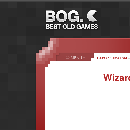
MENU
BestOldGames.net
Wizar