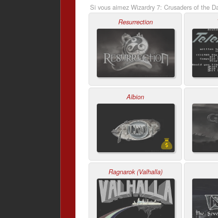
Si vous aimez Wizardry 7: Crusaders of the D
Resurrection
Albion
Ragnarok (Valhalla)