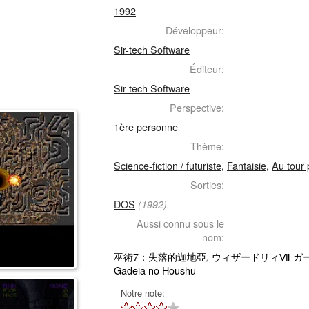
1992
Développeur:
Sir-tech Software
Éditeur:
Sir-tech Software
Perspective:
1ère personne
Thème:
Science-fiction / futuriste
,
Fantaisie
,
Au tour 
Sorties:
DOS
(1992)
Aussi connu sous le
nom:
巫術7：失落的迦地亞
ウィザードリィⅦ ガ
,
Gadeia no Houshu
Notre note: