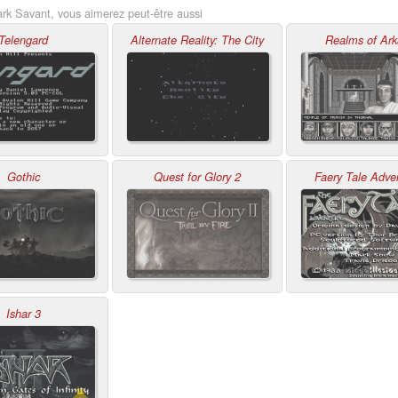
ark Savant, vous aimerez peut-être aussi
Telengard
Alternate Reality: The City
Realms of Ark
Gothic
Quest for Glory 2
Faery Tale Adven
Ishar 3