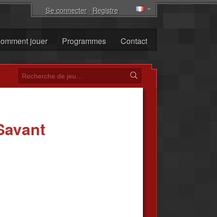
Se connecter
·
Registre
omment jouer
Programmes
Contact
Savant