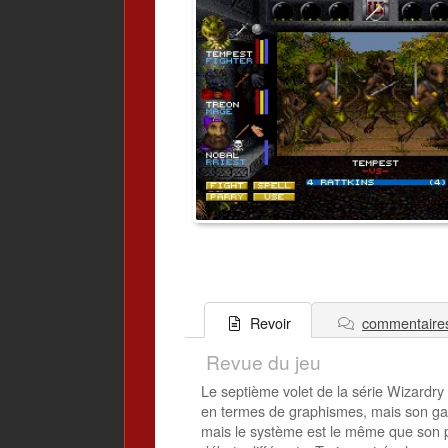
commentaire
Revoir
Revue du jeu
Le septième volet de la série Wizardry 
en termes de graphismes, mais son gam
mais le système est le même que son pr