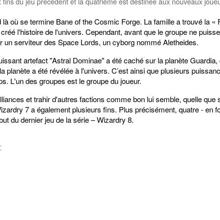
x fins du jeu précédent et la quatrième est destinée aux nouveaux joue
 là où se termine Bane of the Cosmic Forge. La famille a trouvé la 
éé l'histoire de l'univers. Cependant, avant que le groupe ne puisse s
ar un serviteur des Space Lords, un cyborg nommé Aletheides.
issant artefact "Astral Dominae" a été caché sur la planète Guardia, qu
a planète a été révélée à l'univers. C’est ainsi que plusieurs puissanc
s. L'un des groupes est le groupe du joueur.
lliances et trahir d'autres factions comme bon lui semble, quelle que
izardry 7 a également plusieurs fins. Plus précisément, quatre - en f
but du dernier jeu de la série – Wizardry 8.
: