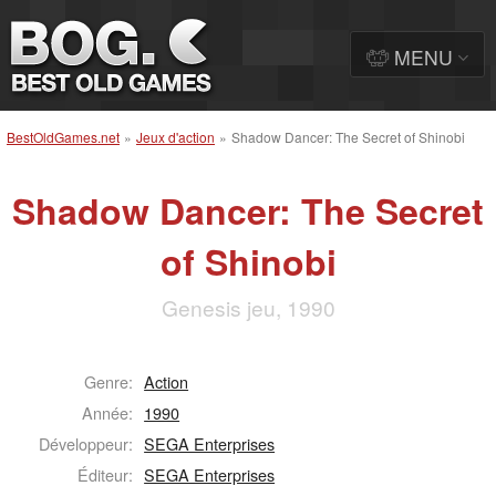
MENU
BestOldGames.net
»
Jeux d'action
»
Shadow Dancer: The Secret of Shinobi
Shadow Dancer: The Secret
of Shinobi
Genesis jeu, 1990
Genre:
Action
Année:
1990
Développeur:
SEGA Enterprises
Éditeur:
SEGA Enterprises