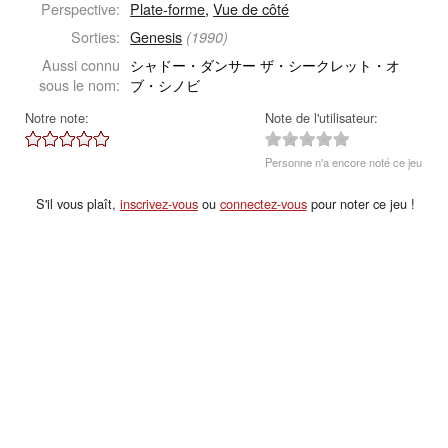
Perspective:
Plate-forme
,
Vue de côté
Sorties:
Genesis
(1990)
Aussi connu
シャドー・ダンサー ザ・シークレット・オ
sous le nom:
ブ・シノビ
Notre note:
Note de l'utilisateur:
Personne n'a encore noté ce jeu
S'il vous plaît,
inscrivez-vous
ou
connectez-vous
pour noter ce jeu !