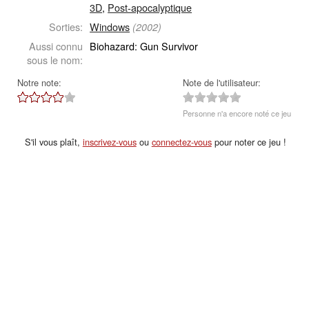
3D
,
Post-apocalyptique
Sorties:
Windows
(2002)
Aussi connu
Biohazard: Gun Survivor
sous le nom:
Notre note:
Note de l'utilisateur:
Personne n'a encore noté ce jeu
S'il vous plaît,
inscrivez-vous
ou
connectez-vous
pour noter ce jeu !