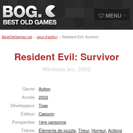
MENU
BestOldGames.net
»
Jeux d'action
»
Resident Evil: Survivor
Resident Evil: Survivor
Windows jeu, 2002
Genre:
Action
Année:
2002
Développeur:
Tose
Éditeur:
Capcom
Perspective:
1ère personne
Thème:
Éléments de puzzle
,
Tireur
,
Horreur
,
Actions