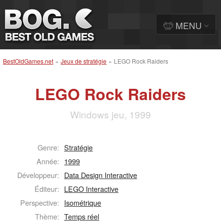
MENU
BestOldGames.net
»
Jeux de stratégie
»
LEGO Rock Raiders
LEGO Rock Raiders
Windows jeu, 1999
Genre:
Stratégie
Année:
1999
Développeur:
Data Design Interactive
Éditeur:
LEGO Interactive
Perspective:
Isométrique
Thème:
Temps réel