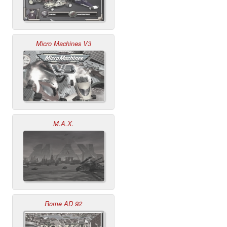
Micro Machines V3
M.A.X.
Rome AD 92