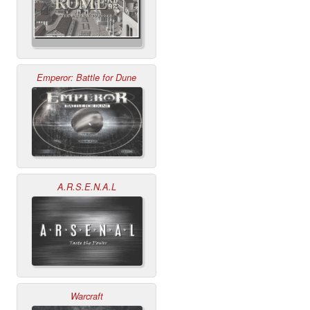
Emperor: Battle for Dune
A.R.S.E.N.A.L
Warcraft