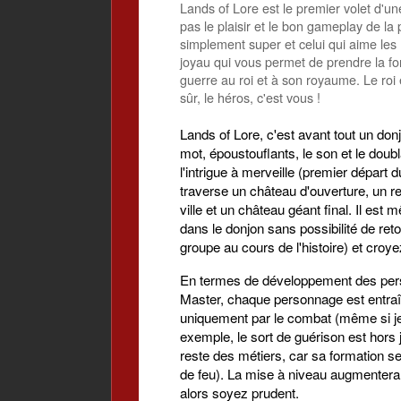
Lands of Lore est le premier volet d'une
pas le plaisir et le bon gameplay de la 
simplement super et celui qui aime les
joyau qui vous permet de prendre la fo
guerre au roi et à son royaume. Le roi
sûr, le héros, c'est vous !
Lands of Lore, c'est avant tout un do
mot, époustouflants, le son et le doub
l'intrigue à merveille (premier départ 
traverse un château d'ouverture, un r
ville et un château géant final. Il es
dans le donjon sans possibilité de ret
groupe au cours de l'histoire) et cr
En termes de développement des perso
Master, chaque personnage est entraîn
uniquement par le combat (même si je n
exemple, le sort de guérison est hors 
reste des métiers, car sa formation se fa
de feu). La mise à niveau augmentera 
alors soyez prudent.