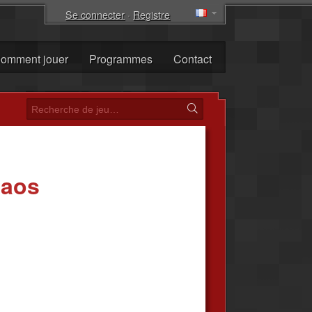
Se connecter
·
Registre
omment jouer
Programmes
Contact
haos