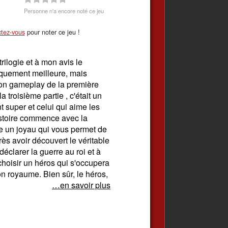
Personne n'a encore noté ce jeu
tez-vous
pour noter ce jeu !
trilogie et à mon avis le
hiquement meilleure, mais
e bon gameplay de la première
a troisième partie , c'était un
t super et celui qui aime les
istoire commence avec la
e un joyau qui vous permet de
ès avoir découvert le véritable
éclarer la guerre au roi et à
choisir un héros qui s'occupera
n royaume. Bien sûr, le héros,
…en savoir plus