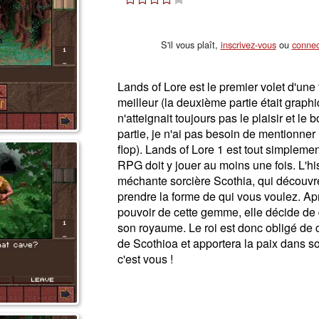
S'il vous plaît,
inscrivez-vous
ou
connec
Lands of Lore est le premier volet d'une 
meilleur (la deuxième partie était grap
n'atteignait toujours pas le plaisir et l
partie, je n'ai pas besoin de mentionner l
flop). Lands of Lore 1 est tout simplemen
RPG doit y jouer au moins une fois. L'h
méchante sorcière Scothia, qui découvr
prendre la forme de qui vous voulez. Apr
pouvoir de cette gemme, elle décide de d
son royaume. Le roi est donc obligé de 
de Scothioa et apportera la paix dans so
c'est vous !