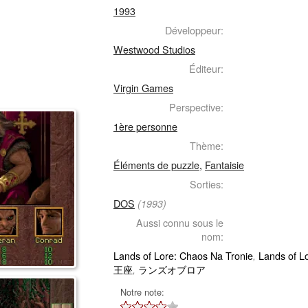
1993
Développeur:
Westwood Studios
Éditeur:
Virgin Games
Perspective:
1ère personne
Thème:
Éléments de puzzle
,
Fantaisie
Sorties:
DOS
(1993)
Aussi connu sous le
nom:
Lands of Lore: Chaos Na Tronie
Lands of L
,
王座
ランズオブロア
,
Notre note: