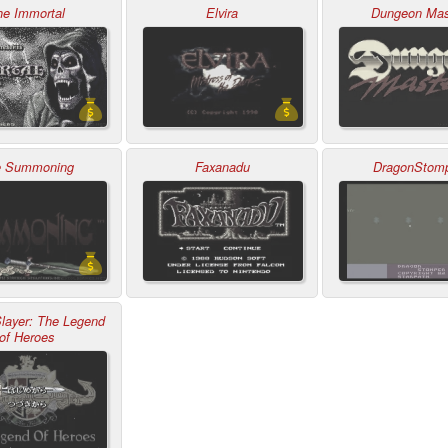
he Immortal
Elvira
Dungeon Mas
e Summoning
Faxanadu
DragonStom
layer: The Legend
of Heroes