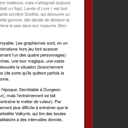
nt meilleure, mais n'atteignait toujours
était un flop). Lands of Lore 1 est tout
ante sorcière Scothia, qui découvre un
cette gemme, elle décide de déclarer la
ortera la paix dans son royaume. Bien
croyable. Les graphismes sont, en un
animations hors jeu font avancer
ncarnant l'un des quatre personnages)
 mines, une tour magique, une vaste
 résoudre la situation (branchement
(de sorte qu'ils quittent parfois le
onne.
e l'époque. Semblable à Dungeon
), mais l'entraînement se fait
entraîne le métier de voleur). Par
ment plus difficile à entraîner que le
'arbalète Valkyrie, qui tire des boules
léatoire à des intervalles donnés,