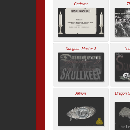
Cadaver
T
Dungeon Master 2
Th
Albion
Dragon S