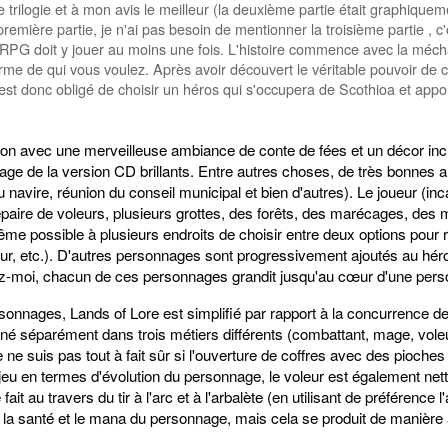
 trilogie et à mon avis le meilleur (la deuxième partie était graphiqueme
première partie, je n'ai pas besoin de mentionner la troisième partie , c'
 RPG doit y jouer au moins une fois. L'histoire commence avec la méch
rme de qui vous voulez. Après avoir découvert le véritable pouvoir de 
 est donc obligé de choisir un héros qui s'occupera de Scothioa et app
njon avec une merveilleuse ambiance de conte de fées et un décor in
lage de la version CD brillants. Entre autres choses, de très bonnes 
du navire, réunion du conseil municipal et bien d'autres). Le joueur (i
epaire de voleurs, plusieurs grottes, des forêts, des marécages, des
t même possible à plusieurs endroits de choisir entre deux options pour
our, etc.). D'autres personnages sont progressivement ajoutés au héros 
oyez-moi, chacun de ces personnages grandit jusqu'au cœur d'une pers
nnages, Lands of Lore est simplifié par rapport à la concurrence d
é séparément dans trois métiers différents (combattant, mage, voleur
e suis pas tout à fait sûr si l'ouverture de coffres avec des pioches 
jeu en termes d'évolution du personnage, le voleur est également nette
it au travers du tir à l'arc et à l'arbalète (en utilisant de préférence l
la santé et le mana du personnage, mais cela se produit de manière a