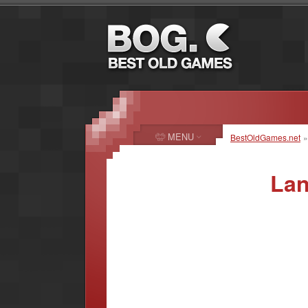
MENU
BestOldGames.net
Lan