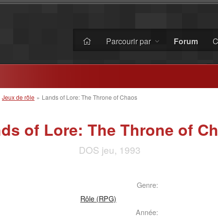
Parcourir par
Forum
C
»
Jeux de rôle
»
Lands of Lore: The Throne of Chaos
ds of Lore: The Throne of C
DOS jeu, 1993
Genre:
Rôle (RPG)
Année: