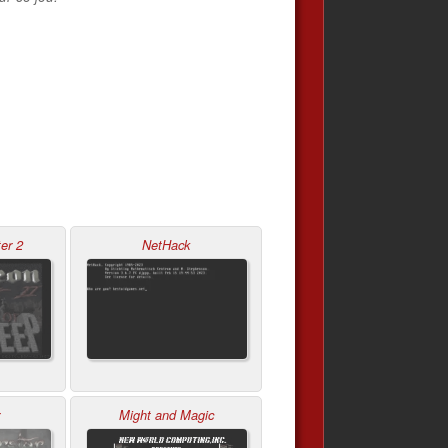
er 2
NetHack
Might and Magic