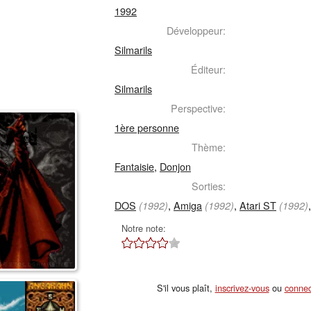
1992
Développeur:
Silmarils
Éditeur:
Silmarils
Perspective:
1ère personne
Thème:
Fantaisie
,
Donjon
Sorties:
DOS
,
Amiga
,
Atari ST
(1992)
(1992)
(1992)
Notre note:
S'il vous plaît,
inscrivez-vous
ou
connec