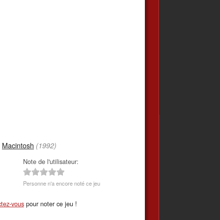
,
Macintosh
(1992)
Note de l'utilisateur:
Personne n'a encore noté ce jeu
tez-vous
pour noter ce jeu !