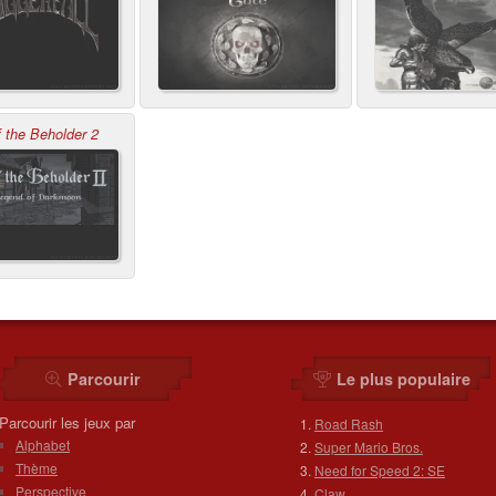
 the Beholder 2
Parcourir
Le plus populaire
Parcourir les jeux par
Road Rash
Alphabet
Super Mario Bros.
Thème
Need for Speed 2: SE
Perspective
Claw