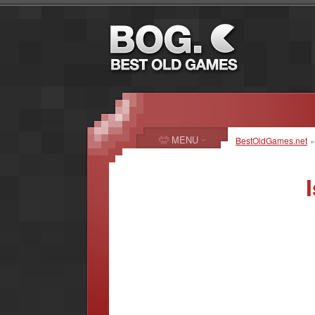
MENU
BestOldGames.net