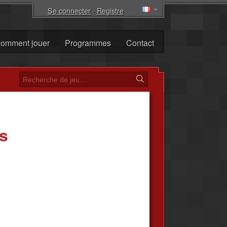
Se connecter
·
Registre
omment jouer
Programmes
Contact
ss