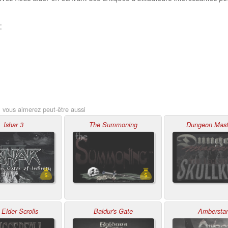
:
, vous aimerez peut-être aussi
Ishar 3
The Summoning
Dungeon Mast
 Elder Scrolls
Baldur's Gate
Amberstar