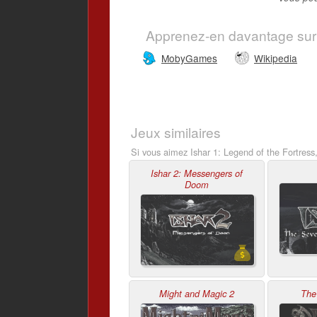
Apprenez-en davantage sur
MobyGames
Wikipedia
Jeux similaires
Si vous aimez Ishar 1: Legend of the Fortress
Ishar 2: Messengers of
Doom
Might and Magic 2
The