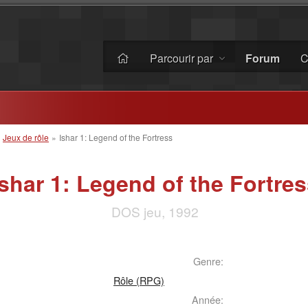
Parcourir par
Forum
C
»
Jeux de rôle
»
Ishar 1: Legend of the Fortress
Ishar 1: Legend of the Fortre
DOS jeu, 1992
Genre:
Rôle (RPG)
Année: