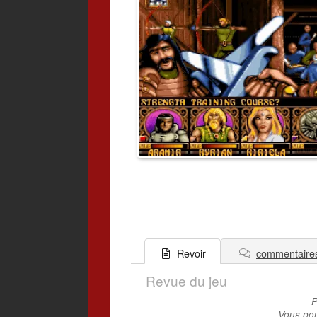
commentaire
Revoir
Revue du jeu
P
Vous pou