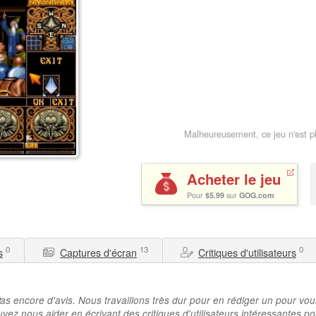
Malheureusement, ce jeu n'est p
Acheter le jeu
Pour
$5.99
sur
GOG.com
0
13
0
s
Captures d'écran
Critiques d'utilisateurs
as encore d'avis. Nous travaillons très dur pour en rédiger un pour vou
vez nous aider en écrivant des critiques d'utilisateurs intéressantes po