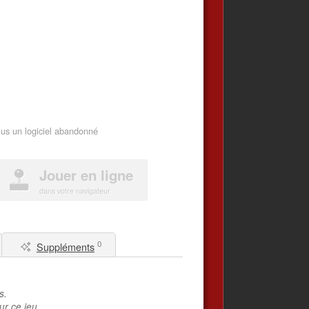
lus un logiciel abandonné
Jouer en ligne
dans votre navigateur
0
Suppléments
s.
ur ce jeu.