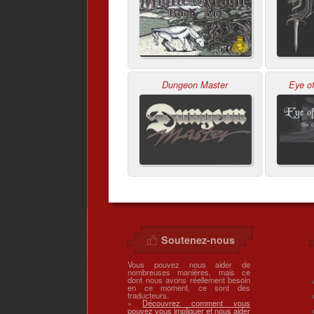
Dungeon Master
Eye of
Soutenez-nous
Vous pouvez nous aider de
nombreuses manières, mais ce
dont nous avons réellement besoin
en ce moment, ce sont des
traducteurs.
»
Découvrez comment vous
pouvez vous impliquer et nous aider