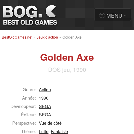
MENU
BestOldGames.net
»
Jeux d'action
»
Golden Axe
Golden Axe
DOS jeu, 1990
Genre:
Action
Année:
1990
Développeur:
SEGA
Éditeur:
SEGA
Perspective:
Vue de côté
Thème:
Lutte
,
Fantaisie