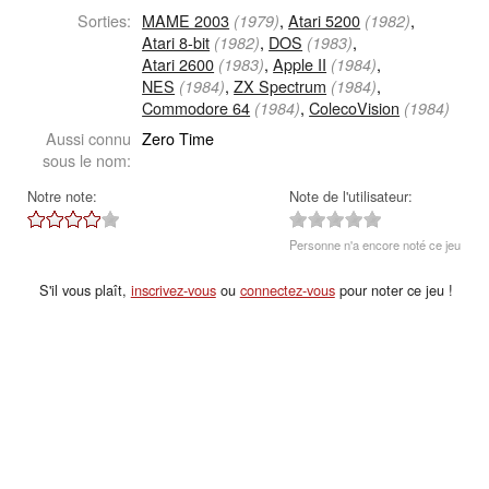
Sorties:
MAME 2003
,
Atari 5200
,
(1979)
(1982)
Atari 8-bit
,
DOS
,
(1982)
(1983)
Atari 2600
,
Apple II
,
(1983)
(1984)
NES
,
ZX Spectrum
,
(1984)
(1984)
Commodore 64
,
ColecoVision
(1984)
(1984)
Aussi connu
Zero Time
sous le nom:
Notre note:
Note de l'utilisateur:
Personne n'a encore noté ce jeu
S'il vous plaît,
inscrivez-vous
ou
connectez-vous
pour noter ce jeu !