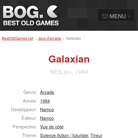
MENU
BestOldGames.net
»
Jeux d'arcade
»
Galaxian
Galaxian
NES jeu, 1984
Genre:
Arcade
Année:
1984
Développeur:
Namco
Éditeur:
Namco
Perspective:
Vue de côté
Thème:
Science-fiction / futuriste
,
Tireur