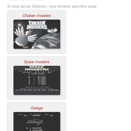
Si vous aimez Galaxian, vous aimerez peut-être aussi
Chicken Invaders
Space Invaders
Galaga