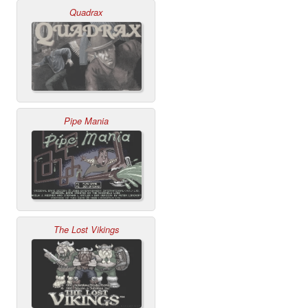
Quadrax
Pipe Mania
The Lost Vikings