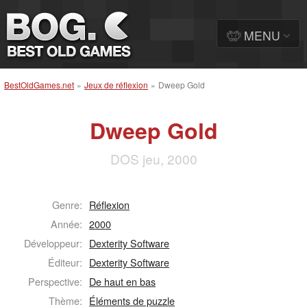
MENU
BestOldGames.net
»
Jeux de réflexion
»
Dweep Gold
Dweep Gold
DOS jeu, 2000
Genre:
Réflexion
Année:
2000
Développeur:
Dexterity Software
Éditeur:
Dexterity Software
Perspective:
De haut en bas
Thème:
Éléments de puzzle