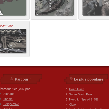
ocomotion
Parcourir
Le plus populaire
Parcourir les jeux par
Road Rash
Alphabet
Super Mario Bros.
Thème
Need for Speed 2: SE
Perspective
Claw
Année