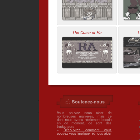
The Curse of Ra
L
Soutenez-nous
Vous pouvez nous aider de
nombreuses manières, mais ce
dont nous avons réellement besoin
en ce moment, ce sont des
traducteurs.
»
Découvrez comment vous
pouvez vous impliquer et nous aider