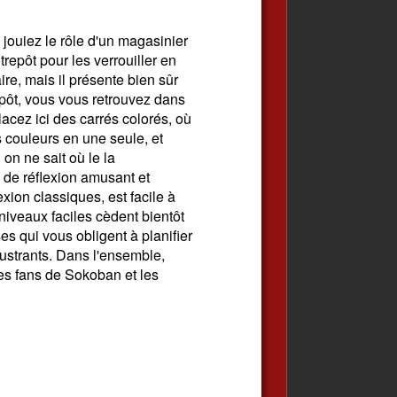
 jouiez le rôle d'un magasinier
repôt pour les verrouiller en
ire, mais il présente bien sûr
epôt, vous vous retrouvez dans
lacez ici des carrés colorés, où
 couleurs en une seule, et
 on ne sait où le la
u de réflexion amusant et
exion classiques, est facile à
 niveaux faciles cèdent bientôt
es qui vous obligent à planifier
strants. Dans l'ensemble,
les fans de Sokoban et les