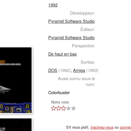
1992
Développeur:
Pyramid Software Studio
Éditeur:
Pyramid Software Studio
Perspective:
De haut en bas
Sorties:
DOS
,
Amiga
(1992)
(1993)
Aussi connu sous le
nom:
Colorbuster
Notre note:
S'il vous plaît,
inscrivez-vous
ou
connec