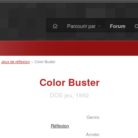
Parcourir par
Forum
C
»
Jeux de réflexion
»
Color Buster
Color Buster
DOS jeu, 1992
Genre:
Réflexion
Année: