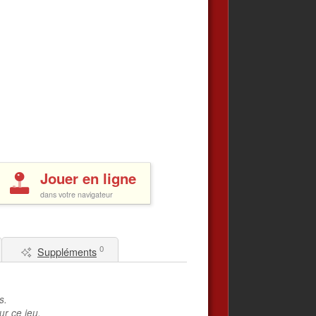
Jouer en ligne
dans votre navigateur
0
Suppléments
s.
ur ce jeu.