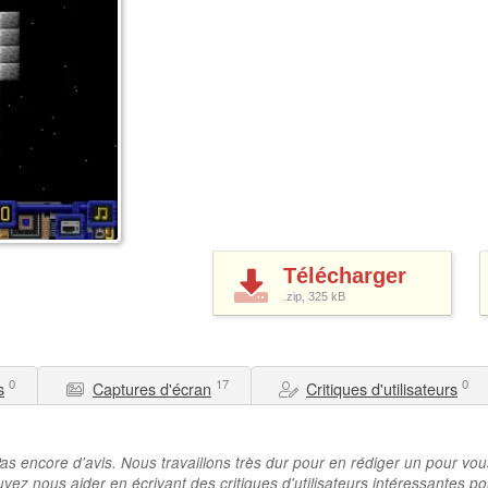
Télécharger
.zip, 325
kB
0
17
0
s
Captures d'écran
Critiques d'utilisateurs
as encore d'avis. Nous travaillons très dur pour en rédiger un pour vou
vez nous aider en écrivant des critiques d'utilisateurs intéressantes po