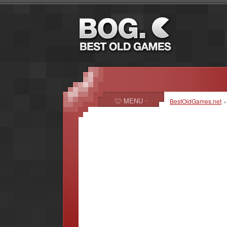
MENU
BestOldGames.net