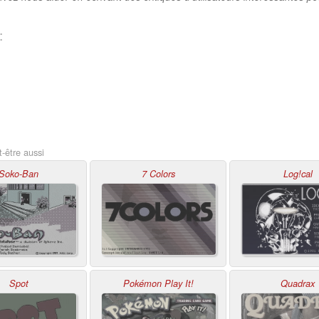
:
-être aussi
Soko-Ban
7 Colors
Log!cal
Spot
Pokémon Play It!
Quadrax