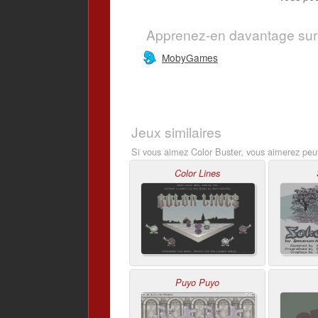
Apprenez-en davantage sur
MobyGames
Jeux similaires
Si vous aimez Color Buster, vous aimerez peut
Color Lines
Puyo Puyo