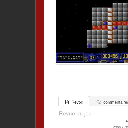
commentaire
Revoir
Revue du jeu
P
Vous pou