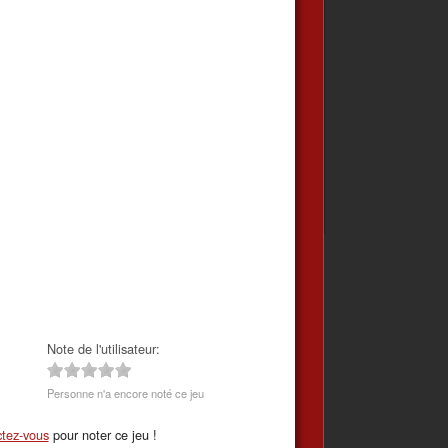
Note de l'utilisateur:
Personne n'a encore noté ce jeu
tez-vous
pour noter ce jeu !