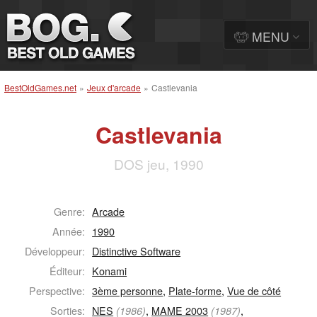
MENU
BestOldGames.net
»
Jeux d'arcade
»
Castlevania
Castlevania
DOS jeu, 1990
Genre:
Arcade
Année:
1990
Développeur:
Distinctive Software
Éditeur:
Konami
Perspective:
3ème personne
,
Plate-forme
,
Vue de côté
Sorties:
NES
,
MAME 2003
,
(1986)
(1987)